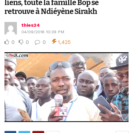
liens, toute la famille Bop se
retrouve à Ndiéyène Sirakh
thies24
04/09/2018 10:39 PM
0
0
0
1,425