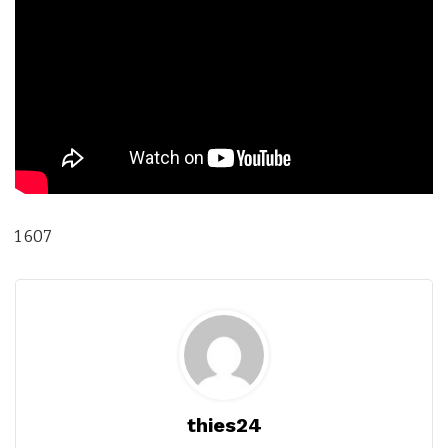
1 607
thies24