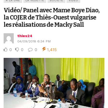
A LA UNE
LA VEDETTE
SOCIÉTÉ
VIDEO
Vidéo/ Panel avec Mame Boye Diao,
la COJER de Thiès-Ouest vulgarise
les réalisations de Macky Sall
thies24
04/09/2018 6:34 PM
0
0
0
1,415