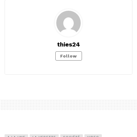
thies24
Follow