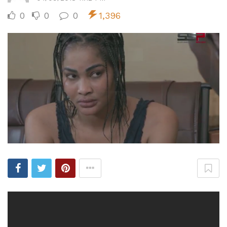
0
0
0
1,396