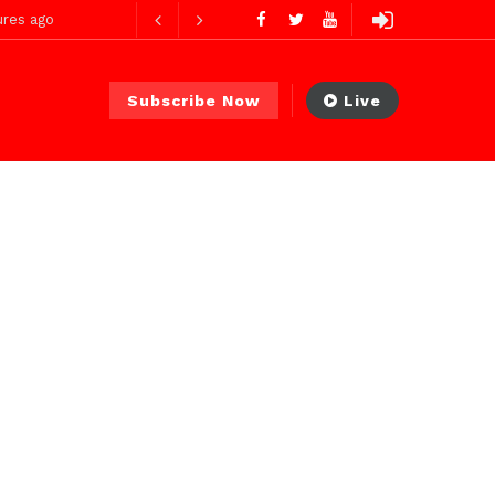
heures ago
Subscribe Now
Live
2 jours ago
2 jours ago
Avec Abdoul Ahad Ndiaye, Ministre Transports Terrestres et Aériens : deux mois d’action, des résultats concrets et visibles
 PS)
4 heures ago