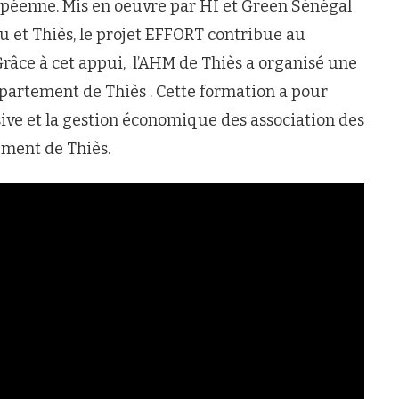
opéenne. Mis en oeuvre par HI et Green Sénégal
 et Thiès, le projet EFFORT contribue au
râce à cet appui, l’AHM de Thiès a organisé une
artement de Thiès . Cette formation a pour
sive et la gestion économique des association des
ement de Thiès.