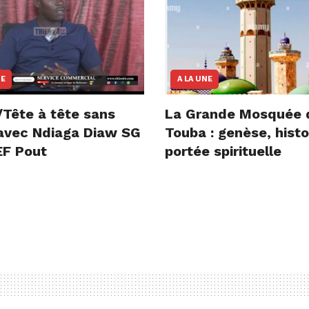
NE
A LA UNE
/Tête à tête sans
La Grande Mosquée 
e avec Ndiaga Diaw SG
Touba : genèse, histo
F Pout
portée spirituelle