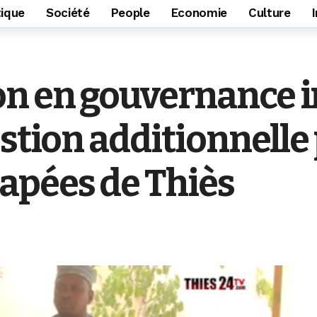
tique
Société
People
Economie
Culture
n en gouvernance in
stion additionnelle 
pées de Thiès