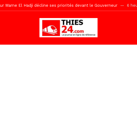
 2026 avec Mouhamadou Boiro
20 heures ago
e, 100 adolescents outillés dans le Boot Camp JAVA de Mboro
24 
de police inauguré à Touba
1 jour ago
kh, le « battré » d’Abdou Bâ Ndiéguène
1 jour ago
s de la grande mosquée par la Police Nationale
1 jour ago
emi-mesures, mais à une relance courageuse de l’économie sénégalaise
tive sénégalaise ne peut se réduire au seul libéralisme (Lamine Diouck