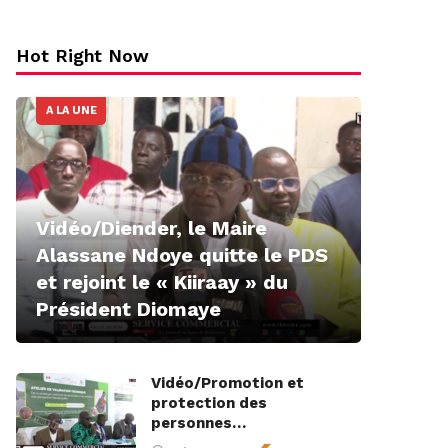
Hot Right Now
A LA UNE
Vidéo/Diender, le Maire
Alassane Ndoye quitte le PDS
et rejoint le « Kiiraay » du
Président Diomaye
Vidéo/Promotion et
protection des
personnes…