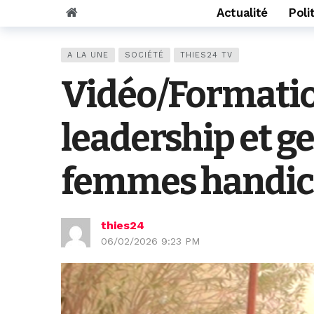
Actualité
Poli
A LA UNE
SOCIÉTÉ
THIES24 TV
Vidéo/Formatio
leadership et ge
femmes handica
thies24
06/02/2026 9:23 PM