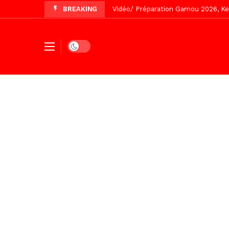
BREAKING
Vidéo/ Revue de presse du 5 Août
Vidéo/ Contre la violence numériqu
Un commissariat d’arrondissement 
Dark mode
Vidéo/Célébration de Bamba et Chei
Touba, distribution d’eau aux abord
Foncier : l’heure n’est plus aux d
Recomposition politique : l’alterna