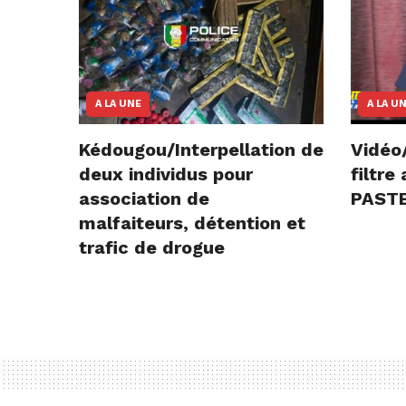
A LA UNE
A LA U
Kédougou/Interpellation de
Vidéo
deux individus pour
filtr
association de
PASTE
malfaiteurs, détention et
trafic de drogue