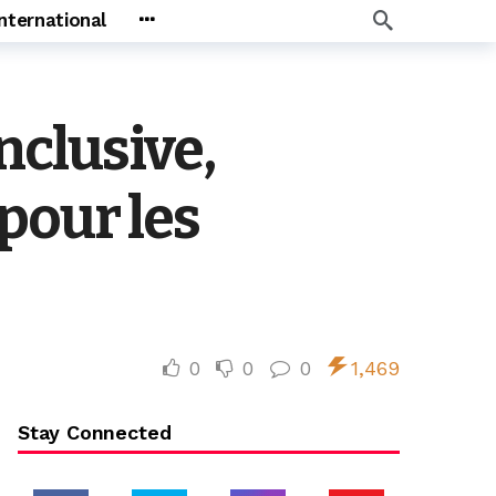
International
clusive,
pour les
0
0
0
1,469
Stay Connected