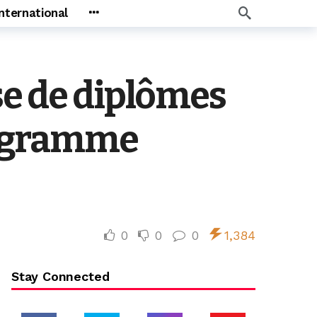
International
se de diplômes
rogramme
0
0
0
1,384
Stay Connected