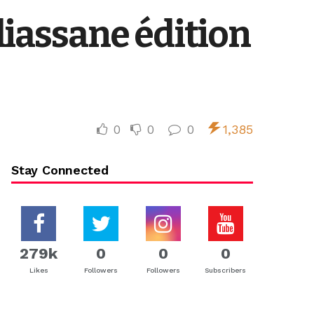
iassane édition
0
0
0
1,385
Stay Connected
279k
0
0
0
Likes
Followers
Followers
Subscribers