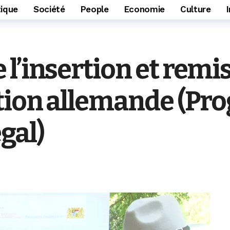
tique
Société
People
Economie
Culture
l’insertion et remi
ation allemande (P
gal)