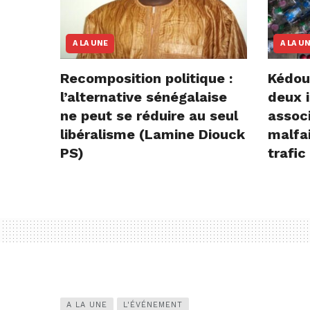
A LA UNE
A LA U
Recomposition politique :
Kédou
l’alternative sénégalaise
deux i
ne peut se réduire au seul
assoc
libéralisme (Lamine Diouck
malfai
PS)
trafic
A LA UNE
L'ÉVÉNEMENT