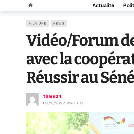
Actualité
Poli
A LA UNE
NEWS
Vidéo/Forum de 
avec la coopér
Réussir au Séné
thies24
09/11/2022 9:40 PM