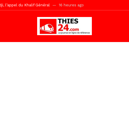
r Mame El Hadji décline ses priorités devant le Gouverneur
16 he
 2026 avec Mouhamadou Boiro
1 jour ago
e, 100 adolescents outillés dans le Boot Camp JAVA de Mboro
1 jo
de police inauguré à Touba
2 jours ago
kh, le « battré » d’Abdou Bâ Ndiéguène
2 jours ago
s de la grande mosquée par la Police Nationale
2 jours ago
emi-mesures, mais à une relance courageuse de l’économie sénégalaise
Malick Sy reçoit ses premiers malades lundi 10 Août
10 heures ago