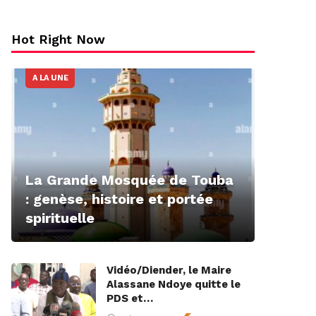
Hot Right Now
A LA UNE
La Grande Mosquée de Touba
: genèse, histoire et portée
spirituelle
Vidéo/Diender, le Maire
Alassane Ndoye quitte le
PDS et…