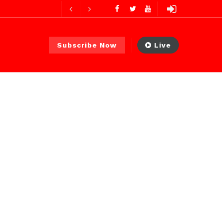
ures ago
ur ago
Subscribe Now
Live
2 jours ago