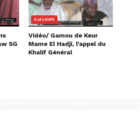
A LA LOUPE
ns
Vidéo/ Gamou de Keur
iaw SG
Mame El Hadji, l’appel du
Khalif Général