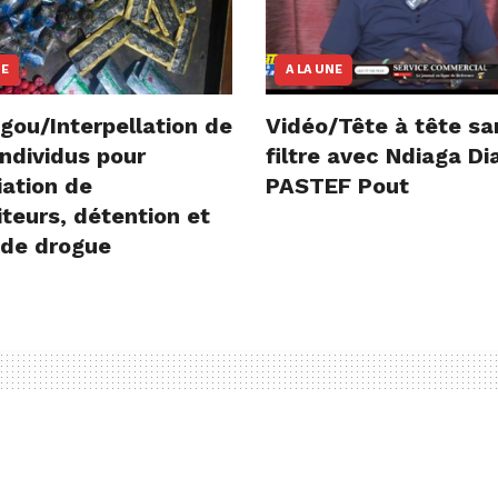
NE
A LA UNE
gou/Interpellation de
Vidéo/Tête à tête sa
ndividus pour
filtre avec Ndiaga D
iation de
PASTEF Pout
teurs, détention et
 de drogue