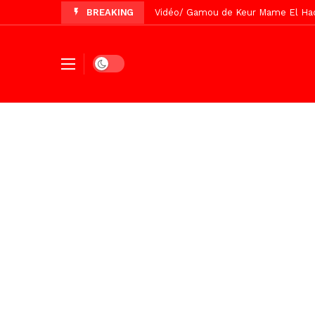
BREAKING
Vidéo/ Préparation Gamou 2026, Keu
Vidéo/ Revue de presse du 5 Août
Vidéo/ Contre la violence numériqu
Dark mode
Un commissariat d’arrondissement 
Vidéo/Célébration de Bamba et Chei
Touba, distribution d’eau aux abord
Foncier : l’heure n’est plus aux d
Tivaouane/L’hôpital Seydi El Hadji 