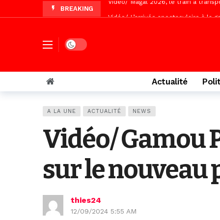
BREAKING
Vidéo/ L’arrivée spectaculaire à la 
Vidéo/ Grand Thiès en deuil, Cheikh 
Vidéo/Gamou Bakhdad chez Boroom N
Dark mode
Adhésion du Mouvement citoyen « Z
Actualité
Poli
A LA UNE
ACTUALITÉ
NEWS
Vidéo/ Gamou Pir
sur le nouveau p
thies24
12/09/2024 5:55 AM