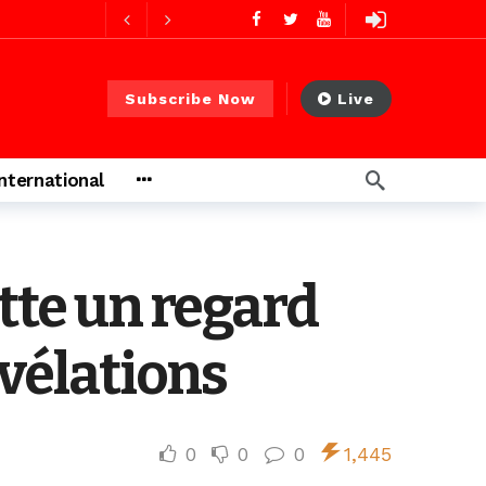
s ago
Subscribe Now
Live
heures ago
International
ette un regard
évélations
0
0
0
1,445