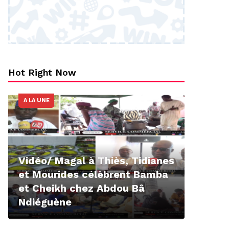
Hot Right Now
A LA UNE
Vidéo/ Magal à Thiès, Tidianes
et Mourides célèbrent Bamba
et Cheikh chez Abdou Bâ
Ndiéguène