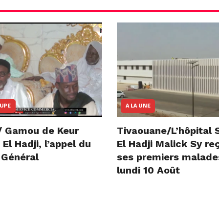
OUPE
A LA UNE
/ Gamou de Keur
Tivaouane/L’hôpital 
l Hadji, l’appel du
El Hadji Malick Sy re
 Général
ses premiers malade
lundi 10 Août