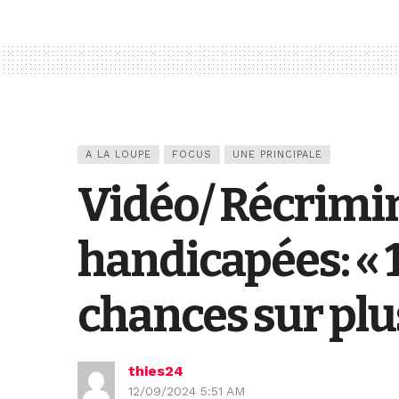
A LA LOUPE
FOCUS
UNE PRINCIPALE
Vidéo/ Récrimi
handicapées: « 1
chances sur plu
thies24
12/09/2024 5:51 AM