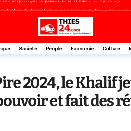
gare de Thiès, du dernier train en provenance de Touba
2 jours ago
Ndiaye l’initiateur du kurel 18 Safar a péri dans un accident
2 jour
daam, sécurité, eau, au coeur des priorités
2 jours ago
IGUINCHOR REK » au parti KIIRAY – Les Patriotes Républicains
7 
tique
Société
People
Economie
Culture
e 2024, le Khalif j
ouvoir et fait des r