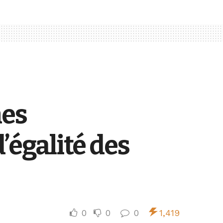
nes
’égalité des
0
0
0
1,419