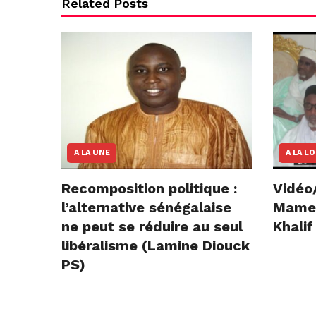
Related Posts
A LA UNE
A LA L
Recomposition politique :
Vidéo
l’alternative sénégalaise
Mame E
ne peut se réduire au seul
Khalif
libéralisme (Lamine Diouck
PS)