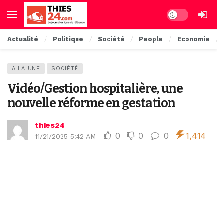
Dark mode
Actualité
Politique
Société
People
Economie
A LA UNE
SOCIÉTÉ
Vidéo/Gestion hospitalière, une
nouvelle réforme en gestation
thies24
0
0
0
1,414
11/21/2025 5:42 AM