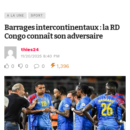
A LA UNE
SPORT
Barrages intercontinentaux : la RD
Congo connaît son adversaire
thies24
11/20/2025 8:40 PM
0
0
0
1,396