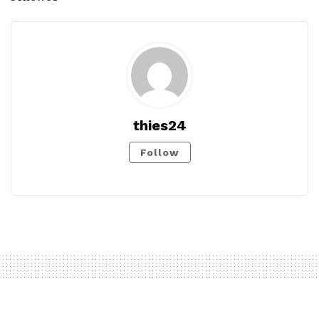
thies24
Follow