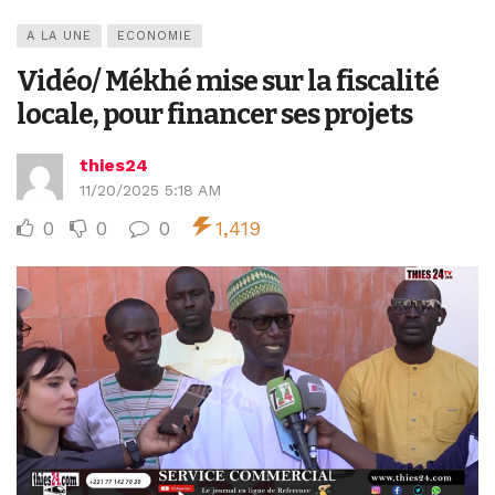
A LA UNE
ECONOMIE
Vidéo/ Mékhé mise sur la fiscalité
locale, pour financer ses projets
thies24
11/20/2025 5:18 AM
0
0
0
1,419