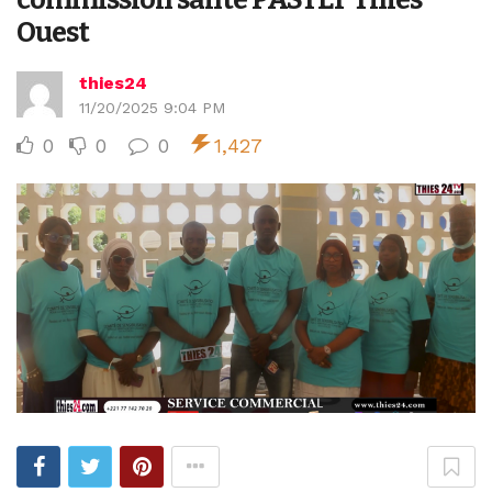
Ouest
thies24
11/20/2025 9:04 PM
0
0
0
1,427