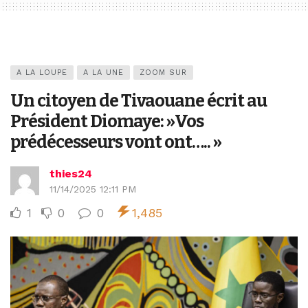
A LA LOUPE
A LA UNE
ZOOM SUR
Un citoyen de Tivaouane écrit au
Président Diomaye: »Vos
prédécesseurs vont ont….. »
thies24
11/14/2025 12:11 PM
1
0
0
1,485