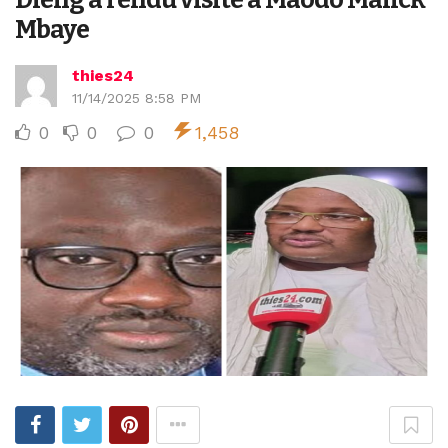
Mbaye
thies24
11/14/2025 8:58 PM
0
0
0
1,458