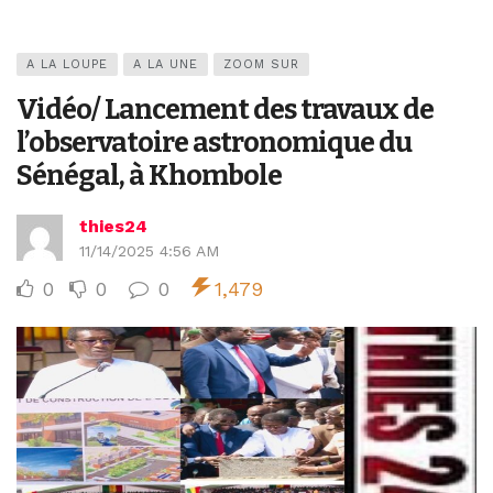
A LA LOUPE
A LA UNE
ZOOM SUR
Vidéo/ Lancement des travaux de
l’observatoire astronomique du
Sénégal, à Khombole
thies24
11/14/2025 4:56 AM
0
0
0
1,479