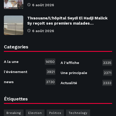
6 août 2026
Tivaouane/L’hôpital Seydi El Hadji Malick
Sy reçoit ses premiers malades…
6 août 2026
Categories
A la une
14150
A l’affiche
3335
l'événement
3921
Une principale
2371
news
3730
Actualité
2333
Étiquettes
Breaking
Election
Politics
Technology