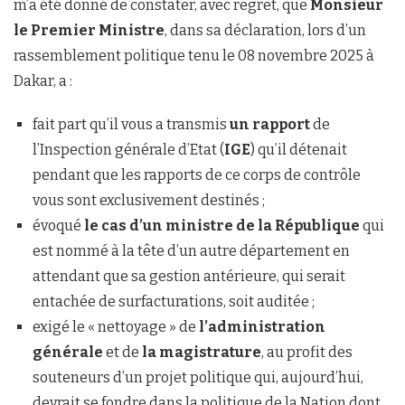
m’a été donné de constater, avec regret, que
Monsieur
le Premier Ministre
, dans sa déclaration, lors d’un
rassemblement politique tenu le 08 novembre 2025 à
Dakar, a :
fait part qu’il vous a transmis
un rapport
de
l’Inspection générale d’Etat (
IGE
) qu’il détenait
pendant que les rapports de ce corps de contrôle
vous sont exclusivement destinés ;
évoqué
le cas d’un ministre de la République
qui
est nommé à la tête d’un autre département en
attendant que sa gestion antérieure, qui serait
entachée de surfacturations, soit auditée ;
exigé le « nettoyage » de
l’administration
générale
et de
la magistrature
, au profit des
souteneurs d’un projet politique qui, aujourd’hui,
devrait se fondre dans la politique de la Nation dont