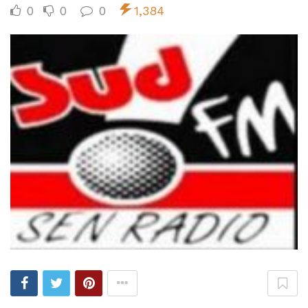
0
0
0
1,384