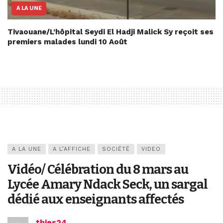
A LA UNE
Tivaouane/L’hôpital Seydi El Hadji Malick Sy reçoit ses
premiers malades lundi 10 Août
A LA UNE
A L’AFFICHE
SOCIÉTÉ
VIDEO
Vidéo/ Célébration du 8 mars au
Lycée Amary Ndack Seck, un sargal
dédié aux enseignants affectés
thies24