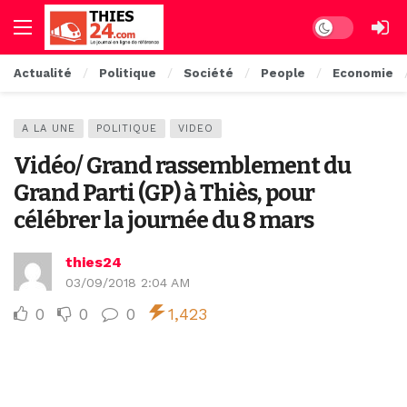
Dark mode
Actualité
Politique
Société
People
Economie
A LA UNE
POLITIQUE
VIDEO
Vidéo/ Grand rassemblement du
Grand Parti (GP) à Thiès, pour
célébrer la journée du 8 mars
thies24
03/09/2018 2:04 AM
0
0
0
1,423