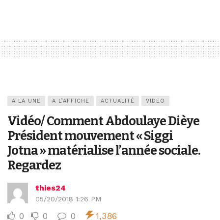
A LA UNE
A L’AFFICHE
ACTUALITÉ
VIDEO
Vidéo/ Comment Abdoulaye Dièye
Président mouvement « Siggi
Jotna » matérialise l’année sociale.
Regardez
thies24
05/20/2018 1:26 PM
0
0
0
1,386