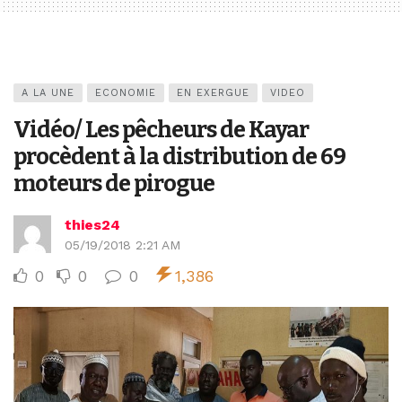
A LA UNE
ECONOMIE
EN EXERGUE
VIDEO
Vidéo/ Les pêcheurs de Kayar
procèdent à la distribution de 69
moteurs de pirogue
thies24
05/19/2018 2:21 AM
0
0
0
1,386