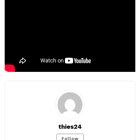
thies24
Follow