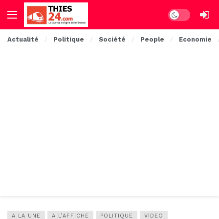
Dark mode
Actualité
Politique
Société
People
Economie
A LA UNE
A L’AFFICHE
POLITIQUE
VIDEO