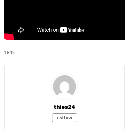
1 845
thies24
Follow