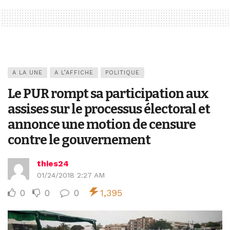
A LA UNE
A L’AFFICHE
POLITIQUE
Le PUR rompt sa participation aux
assises sur le processus électoral et
annonce une motion de censure
contre le gouvernement
thies24
01/24/2018 2:27 AM
0
0
0
1,395