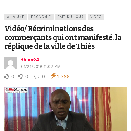
A LA UNE
ECONOMIE
FAIT DU JOUR
VIDEO
Vidéo/ Récriminations des
commerçants qui ont manifesté, la
réplique de la ville de Thiès
thies24
01/24/2018 11:02 PM
0
0
0
1,386