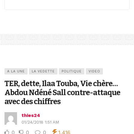
A LA UNE
LA VEDETTE
POLITIQUE
VIDEO
TER, dette, Ilaa Touba, Vie chère…
Abdou Ndéné Sall contre-attaque
avec des chiffres
thies24
01/24/2018 1:51 AM
0
0
0
1,416