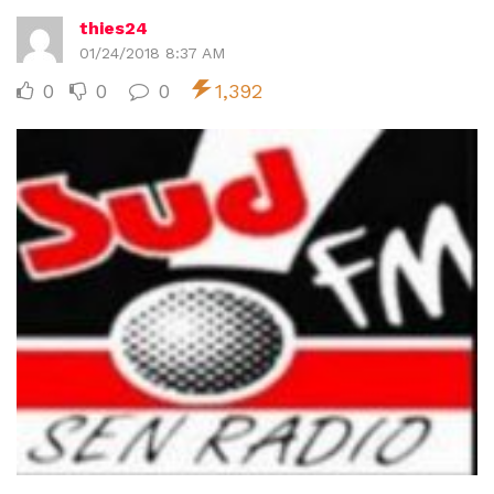
thies24
01/24/2018 8:37 AM
0
0
0
1,392