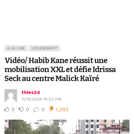
A LA UNE
L'ÉVÉNEMENT
Vidéo/ Habib Kane réussit une
mobilisation XXL et défie Idrissa
Seck au centre Malick Kaïré
thies24
11/15/2024 10:23 PM
0
0
0
1,393