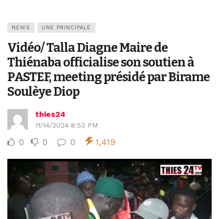
NEWS
UNE PRINCIPALE
Vidéo/ Talla Diagne Maire de
Thiénaba officialise son soutien à
PASTEF, meeting présidé par Birame
Soulèye Diop
thies24
11/14/2024 8:53 PM
0
0
0
1,419