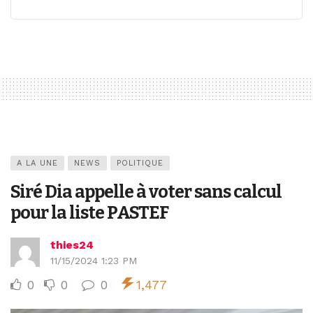
A LA UNE
NEWS
POLITIQUE
Siré Dia appelle à voter sans calcul
pour la liste PASTEF
thies24
11/15/2024 1:23 PM
0
0
0
1,477