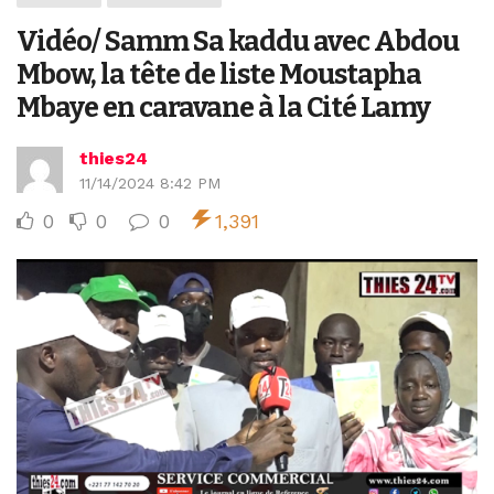
Vidéo/ Samm Sa kaddu avec Abdou
Mbow, la tête de liste Moustapha
Mbaye en caravane à la Cité Lamy
thies24
11/14/2024 8:42 PM
0
0
0
1,391