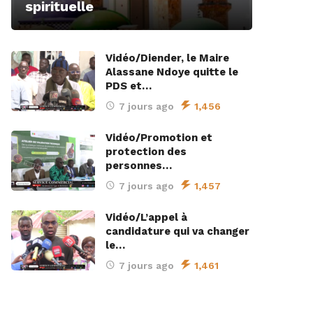
spirituelle
Vidéo/Diender, le Maire
Alassane Ndoye quitte le
PDS et…
7 jours ago
1,456
Vidéo/Promotion et
protection des
personnes…
7 jours ago
1,457
Vidéo/L’appel à
candidature qui va changer
le…
7 jours ago
1,461