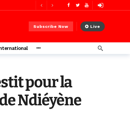
2 jours ago
Subscribe Now
Live
International
tit pour la
e de Ndiéyène