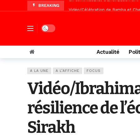
BREAKING
Vidéo/Célébration de Bamba et Chei
Touba, distribution d’eau aux abord
Foncier : l’heure n’est plus aux d
Dark mode
Tivaouane/L’hôpital Seydi El Hadji 
Actualité
Poli
A LA UNE
A L’AFFICHE
FOCUS
Vidéo/Ibrahima 
résilience de l
Sirakh