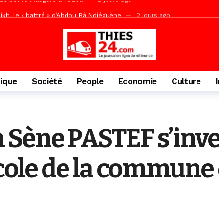
kh, le « battré » d’Abdou Bâ Ndiéguène
2 jours ago
s de la grande mosquée par la Police Nationale
2 jours ago
emi-mesures, mais à une relance courageuse de l’économie sénégalaise
Malick Sy reçoit ses premiers malades lundi 10 Août
10 heures ago
tique
Société
People
Economie
Culture
Sène PASTEF s’inves
’école de la commun