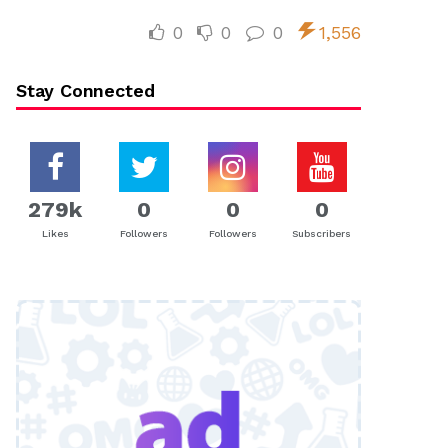
0
0
0
1,556
Stay Connected
279k
0
0
0
Likes
Followers
Followers
Subscribers