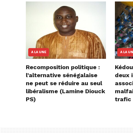
A LA UNE
A LA U
Recomposition politique :
Kédou
l’alternative sénégalaise
deux i
ne peut se réduire au seul
assoc
libéralisme (Lamine Diouck
malfai
PS)
trafic