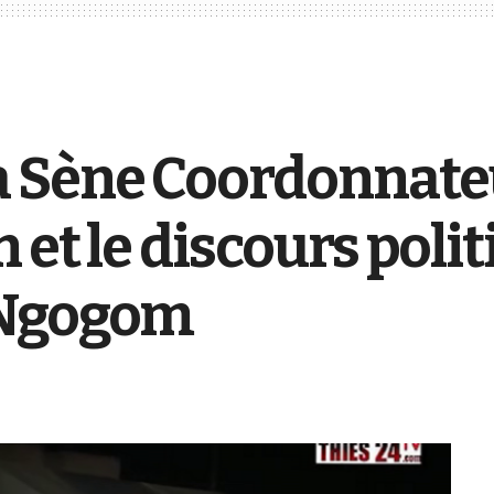
a Sène Coordonnate
et le discours poli
 Ngogom