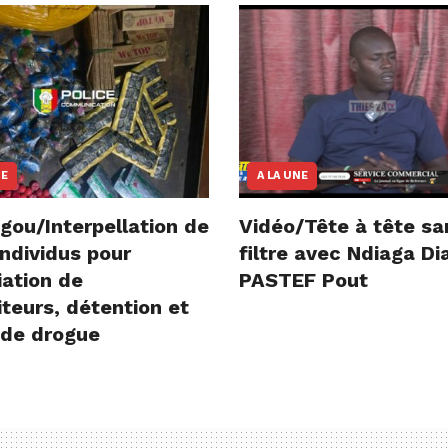
NE
A LA UNE
gou/Interpellation de
Vidéo/Tête à tête sa
ndividus pour
filtre avec Ndiaga D
iation de
PASTEF Pout
teurs, détention et
 de drogue