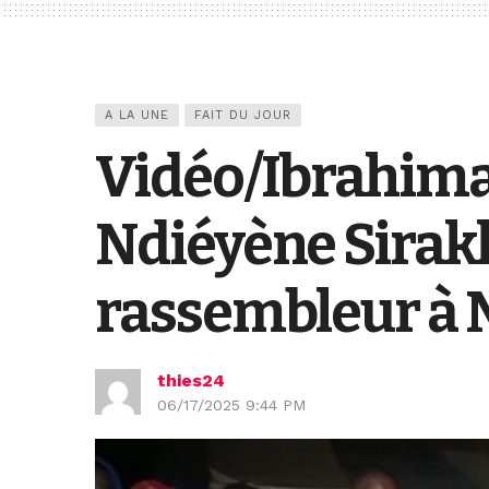
A LA UNE
FAIT DU JOUR
Vidéo/Ibrahim
Ndiéyène Sirakh 
rassembleur à
thies24
06/17/2025 9:44 PM