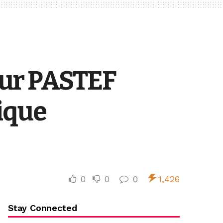
ur PASTEF
tique
0
0
0
1,426
Stay Connected