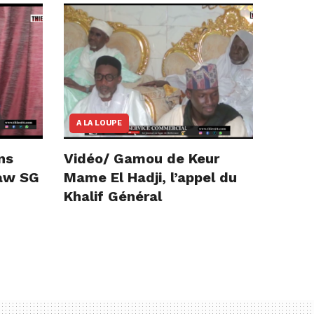
A LA LOUPE
ns
Vidéo/ Gamou de Keur
iaw SG
Mame El Hadji, l’appel du
Khalif Général