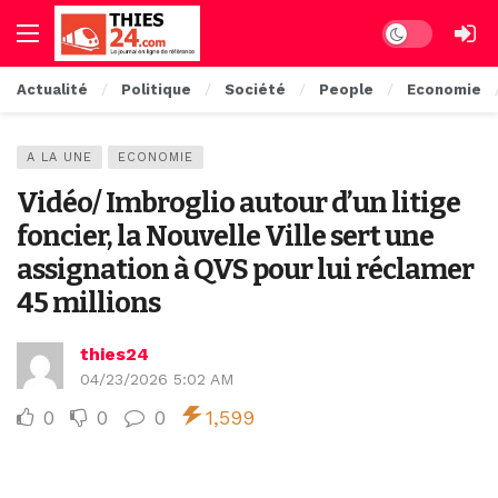
Dark mode
Actualité
Politique
Société
People
Economie
A LA UNE
ECONOMIE
Vidéo/ Imbroglio autour d’un litige
foncier, la Nouvelle Ville sert une
assignation à QVS pour lui réclamer
45 millions
thies24
04/23/2026 5:02 AM
0
0
0
1,599