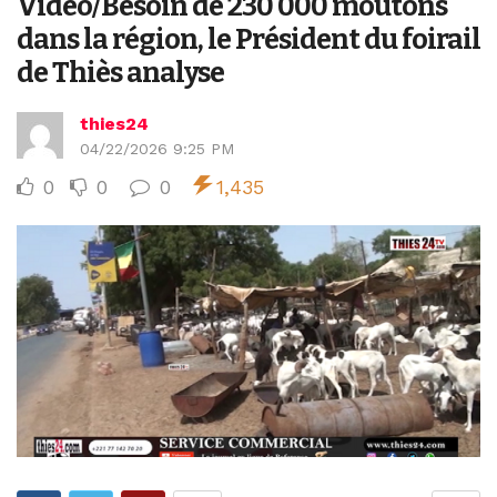
Vidéo/Besoin de 230 000 moutons
dans la région, le Président du foirail
de Thiès analyse
thies24
04/22/2026 9:25 PM
0
0
0
1,435