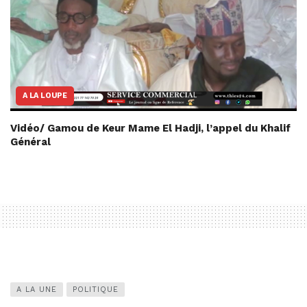
A LA LOUPE
Vidéo/ Gamou de Keur Mame El Hadji, l’appel du Khalif
Général
A LA UNE
POLITIQUE