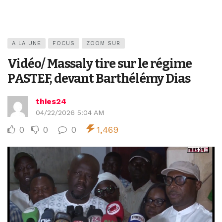
A LA UNE
FOCUS
ZOOM SUR
Vidéo/ Massaly tire sur le régime
PASTEF, devant Barthélémy Dias
thies24
04/22/2026 5:04 AM
0
0
0
1,469