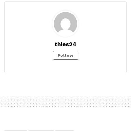
thies24
Follow