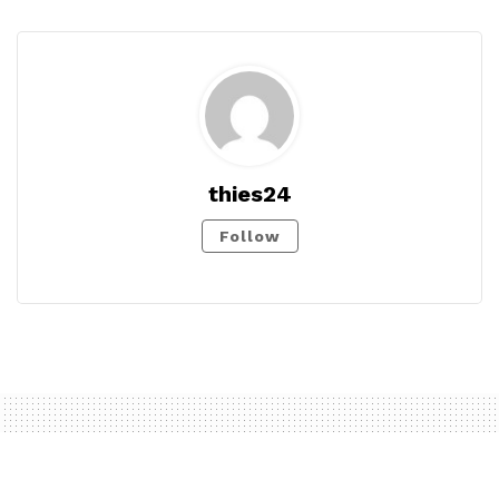
thies24
Follow