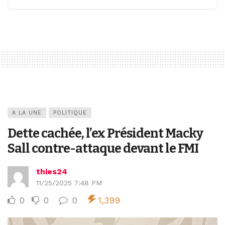
A LA UNE
POLITIQUE
Dette cachée, l’ex Président Macky
Sall contre-attaque devant le FMI
thies24
11/25/2025 7:48 PM
0
0
0
1,399