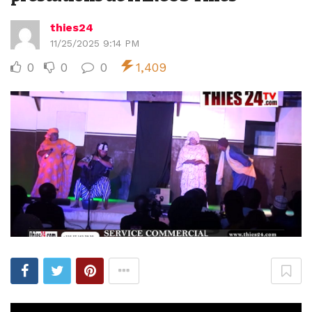
thies24
11/25/2025 9:14 PM
0
0
0
1,409