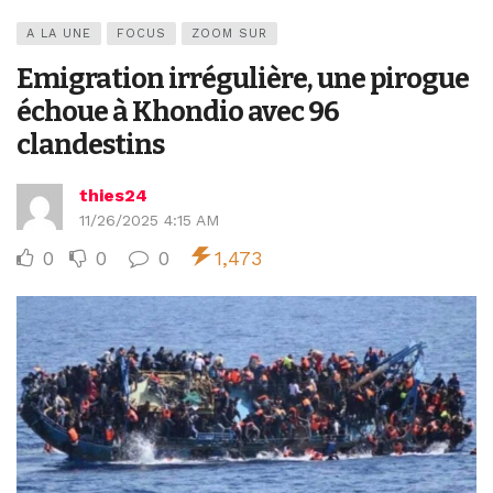
A LA UNE
FOCUS
ZOOM SUR
Emigration irrégulière, une pirogue
échoue à Khondio avec 96
clandestins
thies24
11/26/2025 4:15 AM
0
0
0
1,473