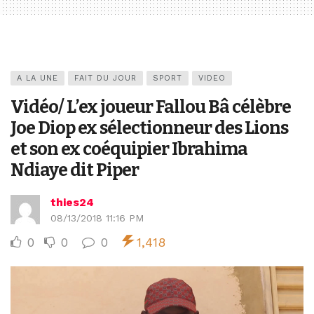
A LA UNE
FAIT DU JOUR
SPORT
VIDEO
Vidéo/ L’ex joueur Fallou Bâ célèbre
Joe Diop ex sélectionneur des Lions
et son ex coéquipier Ibrahima
Ndiaye dit Piper
thies24
08/13/2018 11:16 PM
0
0
0
1,418