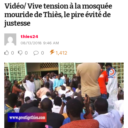
Vidéo/ Vive tension à la mosquée
mouride de Thiès, le pire évité de
justesse
thies24
08/13/2018 9:46 AM
0
0
0
1,412