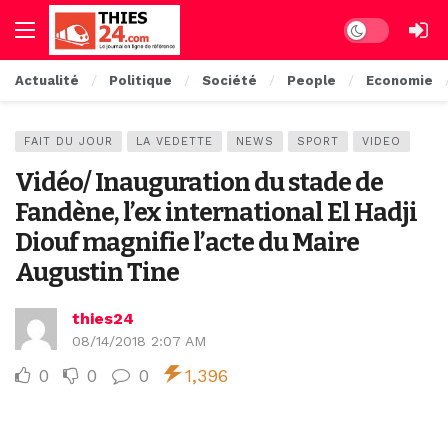
Dark mode
Actualité
Politique
Société
People
Economie
FAIT DU JOUR
LA VEDETTE
NEWS
SPORT
VIDEO
Vidéo/ Inauguration du stade de
Fandène, l’ex international El Hadji
Diouf magnifie l’acte du Maire
Augustin Tine
thies24
08/14/2018 2:07 AM
0
0
0
1,396