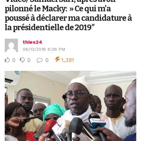
pilonné le Macky: » Ce qui m’a
poussé à déclarer ma candidature à
la présidentielle de 2019″
thies24
08/13/2018 6:26 PM
0
0
0
1,381