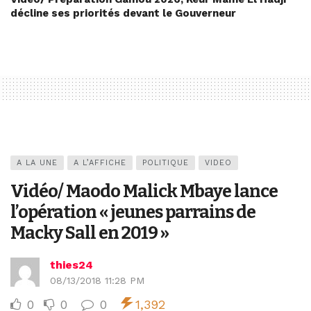
décline ses priorités devant le Gouverneur
A LA UNE
A L’AFFICHE
POLITIQUE
VIDEO
Vidéo/ Maodo Malick Mbaye lance
l’opération « jeunes parrains de
Macky Sall en 2019 »
thies24
08/13/2018 11:28 PM
0
0
0
1,392