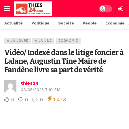
Dark mode
Actualité
Politique
Société
People
Economie
A LA LOUPE
A LA UNE
ECONOMIE
Vidéo/ Indexé dans le litige foncier à
Lalane, Augustin Tine Maire de
Fandène livre sa part de vérité
thies24
08/05/2025 7:19 PM
0
0
0
1,478