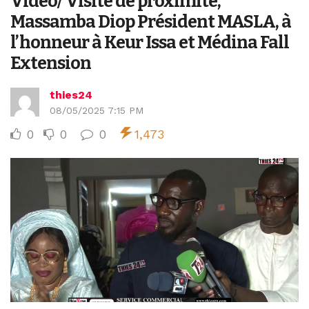
Vidéo/ Visite de proximité,
Massamba Diop Président MASLA, à
l’honneur à Keur Issa et Médina Fall
Extension
thies24
08/05/2025 7:15 PM
0
0
0
1,473