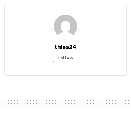
thies24
Follow