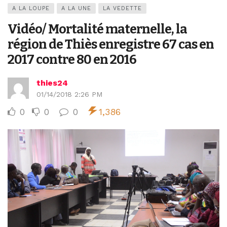
A LA LOUPE
A LA UNE
LA VEDETTE
Vidéo/ Mortalité maternelle, la
région de Thiès enregistre 67 cas en
2017 contre 80 en 2016
thies24
01/14/2018 2:26 PM
0
0
0
1,386