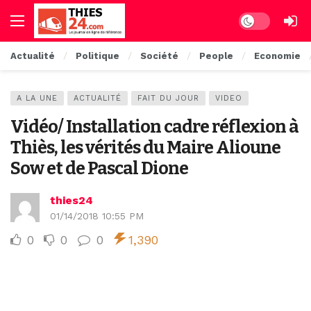
Dark mode
Actualité
Politique
Société
People
Economie
A LA UNE
ACTUALITÉ
FAIT DU JOUR
VIDEO
Vidéo/ Installation cadre réflexion à
Thiès, les vérités du Maire Alioune
Sow et de Pascal Dione
thies24
01/14/2018 10:55 PM
0
0
0
1,390