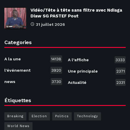
Vidéo/Tête à tête sans filtre avec Ndiaga
Diaw SG PASTEF Pout
31 juillet 2026
Categories
A la une
14138
A l’affiche
3333
l'événement
3920
Une principale
2371
news
3730
Actualité
2331
Étiquettes
Breaking
Election
Politics
Technology
World News