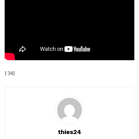
1 341
thies24