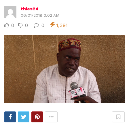
thies24
06/01/2018 3:02 AM
0
0
0
1,391