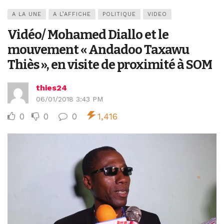
A LA UNE
A L’AFFICHE
POLITIQUE
VIDEO
Vidéo/ Mohamed Diallo et le
mouvement « Andadoo Taxawu
Thiès », en visite de proximité à SOM
thies24
06/01/2018 3:43 PM
0
0
0
1,416