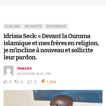
A LA UNE
ACTUALITÉ
EN EXERGUE
Idrissa Seck: « Devant la Oumma
islamique et mes frères en religion,
je m’incline à nouveau et sollicite
leur pardon.
thies24
06/01/2018 10:00 PM
0
0
2
1,394