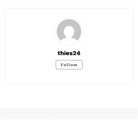
thies24
Follow