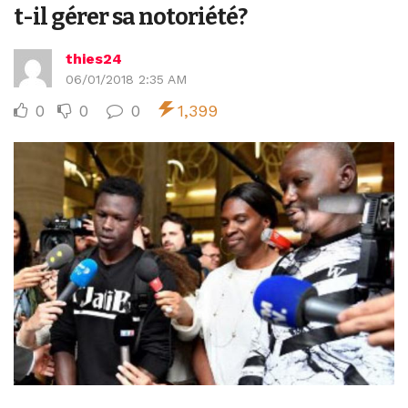
t-il gérer sa notoriété?
thies24
06/01/2018 2:35 AM
0
0
0
1,399