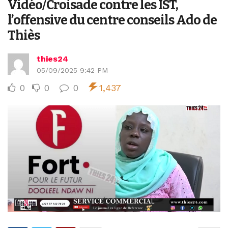
Vidéo/Croisade contre les IST,
l’offensive du centre conseils Ado de
Thiès
thies24
05/09/2025 9:42 PM
0
0
0
1,437