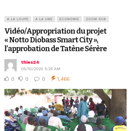
A LA LOUPE
A LA UNE
ECONOMIE
ZOOM SUR
Vidéo/Appropriation du projet
« Notto Diobass Smart City »,
l’approbation de Tatène Sérère
thies24
05/10/2025 5:25 AM
0
0
0
1,466