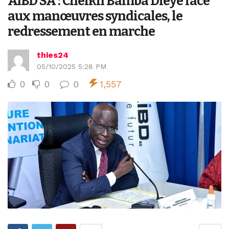
AIBD SA : Cheikh Bamba Dièye face
aux manœuvres syndicales, le
redressement en marche
thies24
05/10/2025 5:28 PM
0
0
0
1,557