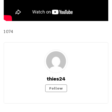
1 074
thies24
Follow