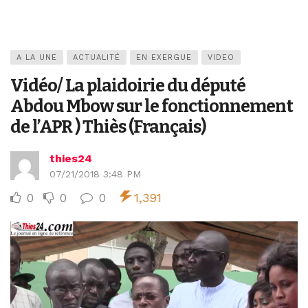
A LA UNE
ACTUALITÉ
EN EXERGUE
VIDEO
Vidéo/ La plaidoirie du député
Abdou Mbow sur le fonctionnement
de l’APR ) Thiès (Français)
thies24
07/21/2018 3:48 PM
0
0
0
1,391