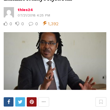
thies24
07/21/2018 4:25 PM
0
0
0
1,392