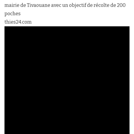
mairie de Tivaouane avec un objectif de récolte de 200
poches
thies24.com