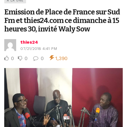
A LA UNE
Emission de Place de France sur Sud
Fm et thies24.com ce dimanche à 15
heures 30, invité Waly Sow
thies24
07/21/2018 4:41 PM
0
0
0
1,390