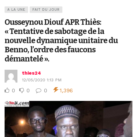
A LA UNE
FAIT DU JOUR
Ousseynou Diouf APR Thiès:
« Tentative de sabotage de la
nouvelle dynamique unitaire du
Benno, l’ordre des faucons
démantelé ».
thies24
12/05/2020 1:13 PM
0
0
0
1,396