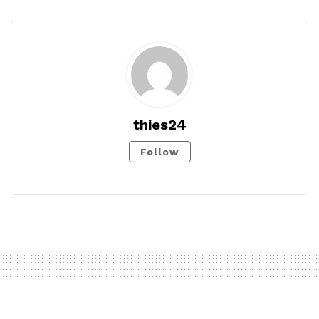
thies24
Follow