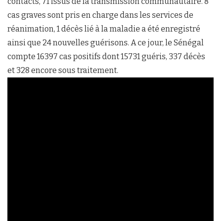
contacts, 71 issus de la transmission communautaire. 8
cas graves sont pris en charge dans les services de
réanimation, 1 décès lié à la maladie a été enregistré
ainsi que 24 nouvelles guérisons. A ce jour, le Sénégal
compte 16397 cas positifs dont 15731 guéris, 337 décès
et 328 encore sous traitement.