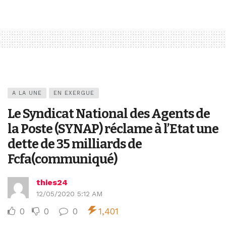
A LA UNE
EN EXERGUE
Le Syndicat National des Agents de
la Poste (SYNAP) réclame à l’Etat une
dette de 35 milliards de
Fcfa(communiqué)
thies24
12/05/2020 5:12 AM
0
0
0
1,401