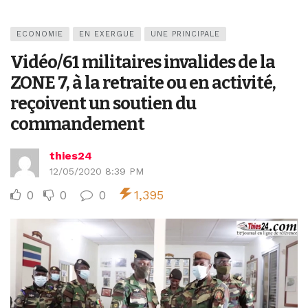
ECONOMIE
EN EXERGUE
UNE PRINCIPALE
Vidéo/61 militaires invalides de la
ZONE 7, à la retraite ou en activité,
reçoivent un soutien du
commandement
thies24
12/05/2020 8:39 PM
0
0
0
1,395