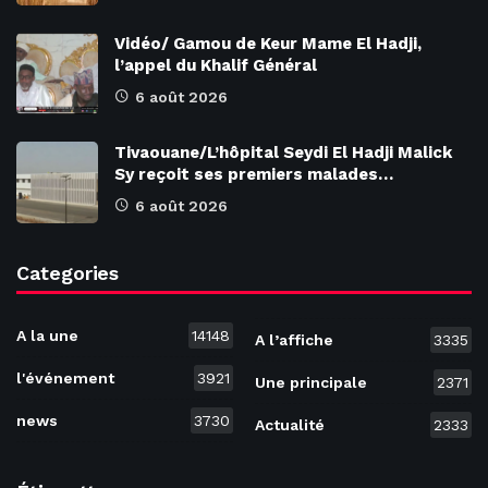
Vidéo/ Gamou de Keur Mame El Hadji,
l’appel du Khalif Général
6 août 2026
Tivaouane/L’hôpital Seydi El Hadji Malick
Sy reçoit ses premiers malades…
6 août 2026
Categories
A la une
14148
A l’affiche
3335
l'événement
3921
Une principale
2371
news
3730
Actualité
2333