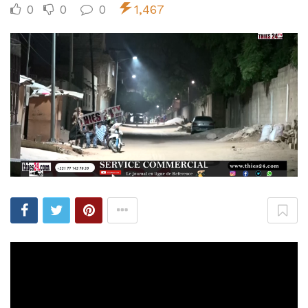
0
0
0
1,467