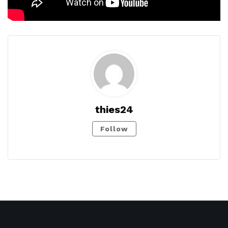
thies24
Follow