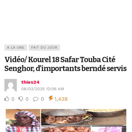
A LA UNE
FAIT DU JOUR
Vidéo/ Kourel 18 Safar Touba Cité
Senghor, d’importants berndé servis
thies24
08/03/2025 12:06 AM
0
0
0
1,438