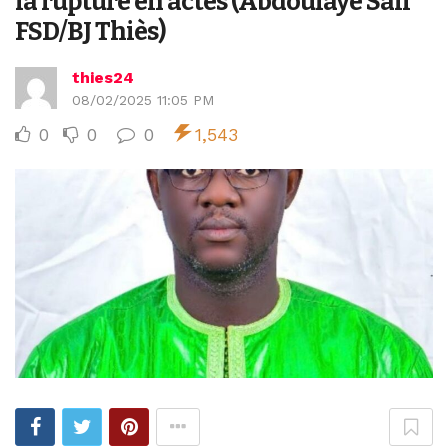
la rupture en actes (Abdoulaye Sall
FSD/BJ Thiès)
thies24
08/02/2025 11:05 PM
0
0
0
1,543