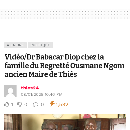
A LA UNE
POLITIQUE
Vidéo/Dr Babacar Diop chez la
famille du Regretté Ousmane Ngom
ancien Maire de Thiès
thies24
08/01/2025 10:46 PM
1
0
0
1,592