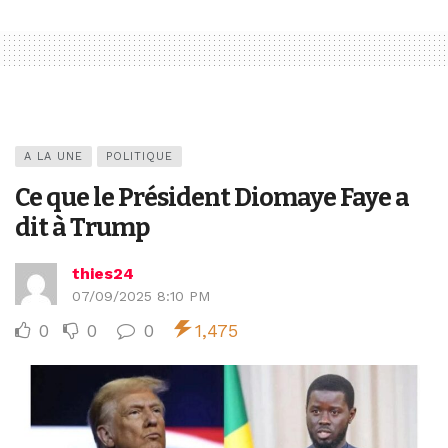
A LA UNE
POLITIQUE
Ce que le Président Diomaye Faye a
dit à Trump
thies24
07/09/2025 8:10 PM
0
0
0
1,475