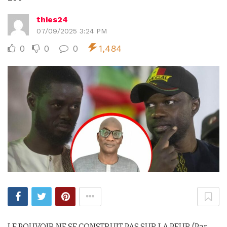
thies24
07/09/2025 3:24 PM
0
0
0
1,484
LE POUVOIR NE SE CONSTRUIT PAS SUR LA PEUR (Par