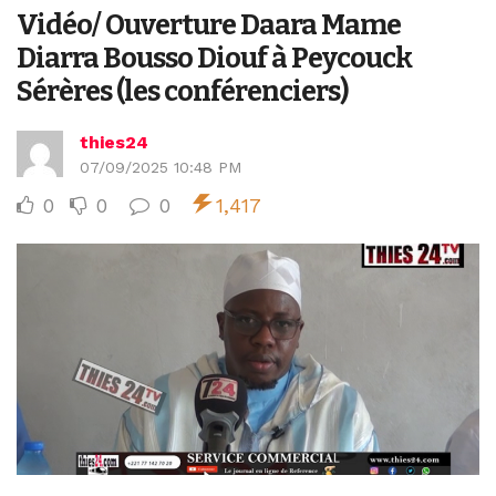
Vidéo/ Ouverture Daara Mame
Diarra Bousso Diouf à Peycouck
Sérères (les conférenciers)
thies24
07/09/2025 10:48 PM
0
0
0
1,417