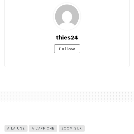
thies24
Follow
A LA UNE
A L’AFFICHE
ZOOM SUR