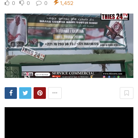
0
0
0
1,452