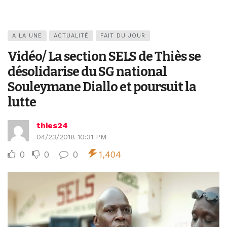
A LA UNE
ACTUALITÉ
FAIT DU JOUR
Vidéo/ La section SELS de Thiès se
désolidarise du SG national
Souleymane Diallo et poursuit la
lutte
thies24
04/23/2018 10:31 PM
0
0
0
1,404