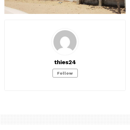
thies24
Follow