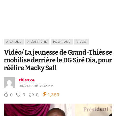
A LA UNE
A L’AFFICHE
POLITIQUE
VIDEO
Vidéo/ La jeunesse de Grand-Thiès se
mobilise derrière le DG Siré Dia, pour
réélire Macky Sall
thies24
04/24/2018 2:32 AM
0
0
0
1,383