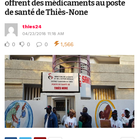
offrent des médicaments au poste
de santé de Thiès-None
thies24
04/23/2018 11:18 AM
0
0
0
1,566