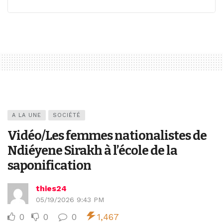
A LA UNE
SOCIÉTÉ
Vidéo/Les femmes nationalistes de
Ndiéyene Sirakh à l’école de la
saponification
thies24
05/19/2026 9:43 PM
0
0
0
1,467