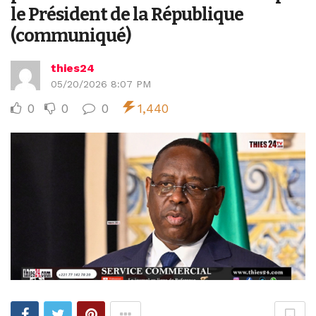
le Président de la République
(communiqué)
thies24
05/20/2026 8:07 PM
0
0
0
1,440