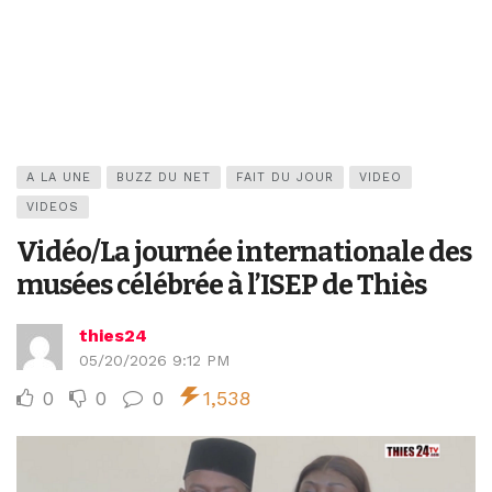
A LA UNE
BUZZ DU NET
FAIT DU JOUR
VIDEO
VIDEOS
Vidéo/La journée internationale des
musées célébrée à l’ISEP de Thiès
thies24
05/20/2026 9:12 PM
0
0
0
1,538