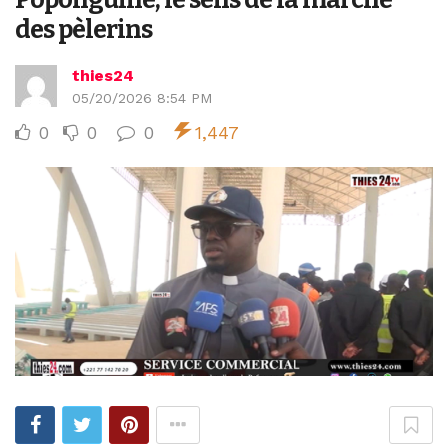
des pèlerins
thies24
05/20/2026 8:54 PM
0
0
0
1,447