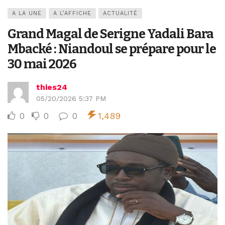
A LA UNE
A L’AFFICHE
ACTUALITÉ
Grand Magal de Serigne Yadali Bara
Mbacké : Niandoul se prépare pour le
30 mai 2026
thies24
05/20/2026 5:37 PM
0
0
0
1,489