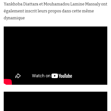
Yankhoba Diattara et Mouhamadou Lamine Massaly ont
également inscrit leurs propos dans cette même
dynamique