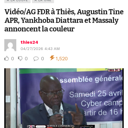
A LA LOUPE
A LA UNE
Vidéo/AG FDR à Thiès, Augustin Tine
APR, Yankhoba Diattara et Massaly
annoncent la couleur
thies24
04/27/2026 4:43 AM
0
0
0
1,520