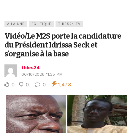
A LA UNE
POLITIQUE
THIES24 TV
Vidéo/Le M2S porte la candidature
du Président Idrissa Seck et
s’organise à la base
thies24
06/10/2026 11:25 PM
0
0
0
1,478