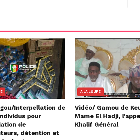
NE
A LA LOUPE
gou/Interpellation de
Vidéo/ Gamou de Ke
ndividus pour
Mame El Hadji, l’appe
iation de
Khalif Général
teurs, détention et