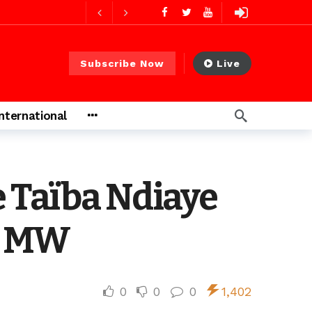
es ago
Subscribe Now
Live
 PS)
23 heures ago
International
r ago
urs ago
e Taïba Ndiaye
es ago
58 MW
0
0
0
1,402