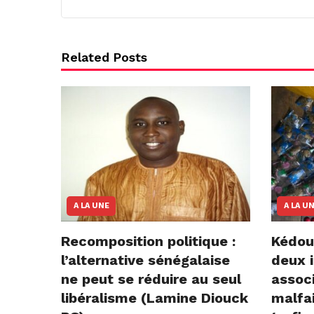
Related Posts
A LA UNE
A LA U
Recomposition politique :
Kédou
l’alternative sénégalaise
deux i
ne peut se réduire au seul
assoc
libéralisme (Lamine Diouck
malfai