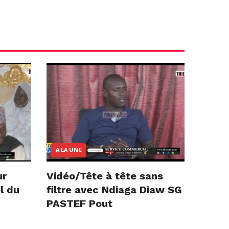
A LA UNE
ur
Vidéo/Tête à tête sans
l du
filtre avec Ndiaga Diaw SG
PASTEF Pout