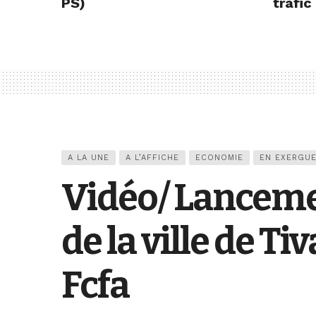
PS)
trafic
A LA UNE
A L’AFFICHE
ECONOMIE
EN EXERGU
Vidéo/ Lanceme
de la ville de T
Fcfa