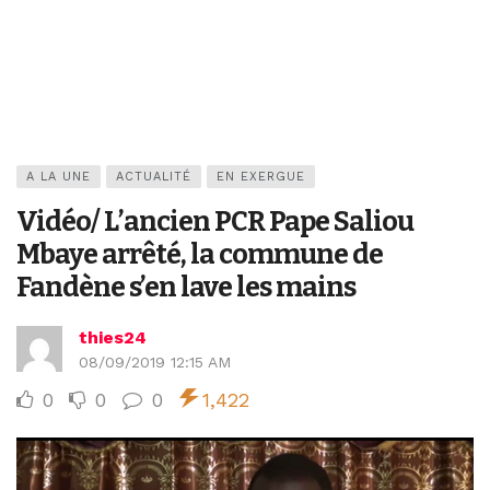
A LA UNE
ACTUALITÉ
EN EXERGUE
Vidéo/ L’ancien PCR Pape Saliou
Mbaye arrêté, la commune de
Fandène s’en lave les mains
thies24
08/09/2019 12:15 AM
0
0
0
1,422