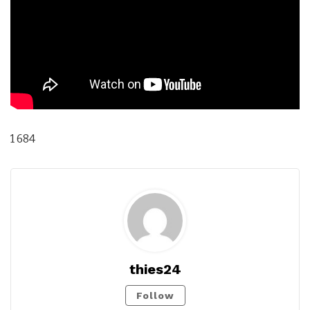
1 684
thies24
Follow