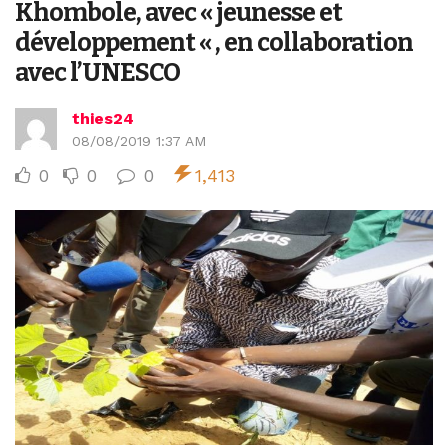
Khombole, avec « jeunesse et
développement « , en collaboration
avec l’UNESCO
thies24
08/08/2019 1:37 AM
0
0
0
1,413