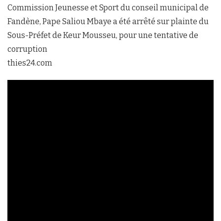
Commission Jeunesse et Sport du conseil municipal de
Fandène, Pape Saliou Mbaye a été arrêté sur plainte du
Sous-Préfet de Keur Mousseu, pour une tentative de
corruption
thies24.com