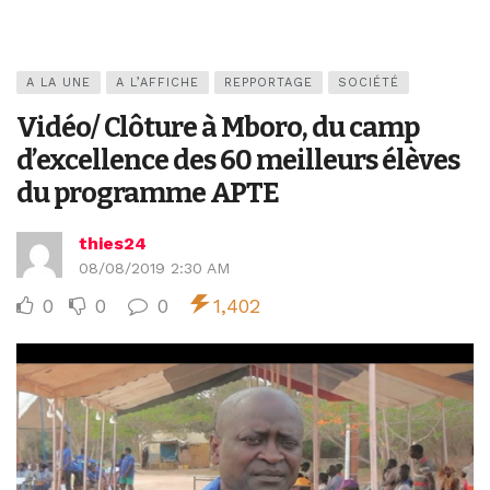
A LA UNE
A L’AFFICHE
REPPORTAGE
SOCIÉTÉ
Vidéo/ Clôture à Mboro, du camp
d’excellence des 60 meilleurs élèves
du programme APTE
thies24
08/08/2019 2:30 AM
0
0
0
1,402