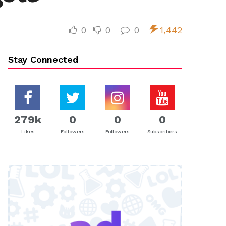
0
0
0
1,442
Stay Connected
279k
0
0
0
Likes
Followers
Followers
Subscribers