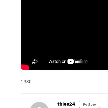
1 380
thies24
Follow