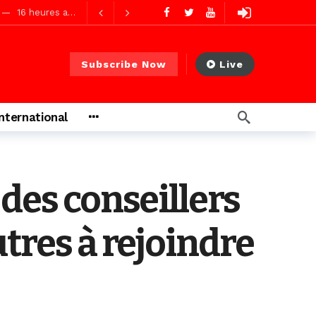
16 heures ago
Subscribe Now
Live
s ago
International
s ago
 des conseillers
utres à rejoindre