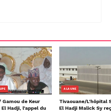
OUPE
A LA UNE
/ Gamou de Keur
Tivaouane/L’hôpital 
l Hadji, l’appel du
El Hadji Malick Sy re