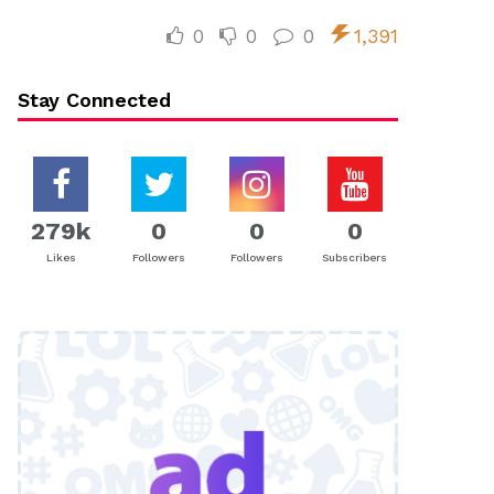
0
0
0
1,391
Stay Connected
279k
0
0
0
Likes
Followers
Followers
Subscribers