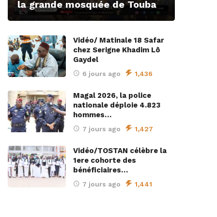
la grande mosquée de Touba
Vidéo/ Matinale 18 Safar
chez Serigne Khadim Lô
Gaydel
6 jours ago
1,436
Magal 2026, la police
nationale déploie 4.823
hommes…
7 jours ago
1,427
Vidéo/TOSTAN célèbre la
1ere cohorte des
bénéficiaires…
7 jours ago
1,441