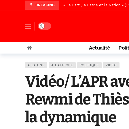
BREAKING
Affaire Pape Cheikh Diallo : La lis
Vidéo/ Magal 2026, le train a trans
Vidéo/ L’arrivée spectaculaire à la 
Dark mode
Vidéo/ Grand Thiès en deuil, Cheikh 
Vidéo/Gamou Bakhdad chez Boroom N
Actualité
Poli
Vidéo/Magal Serigne Abdoulaye Yakhi
Vidéo/Chérif Nehma Aïdara Diamag
A LA UNE
A L’AFFICHE
POLITIQUE
VIDEO
Autoroute Dakar-Saint Louis, les r
Vidéo/ L’APR ave
Rewmi de Thiès-E
la dynamique