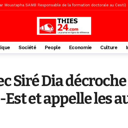
te des bénéficiaires de non-lieu et des prévenus renvoyés en procès
porté 9.651 passagers, l’équivalent de 600 minibus
1 jour ago
gare de Thiès, du dernier train en provenance de Touba
1 jour ago
Ndiaye l’initiateur du kurel 18 Safar a péri dans un accident
2 jour
daam, sécurité, eau, au coeur des priorités
2 jours ago
tique
Société
People
Economie
Culture
ne, le Comité d’organisation dévoile ses priorités
2 jours ago
uène Nimzath Thiès, mesures annoncées pour une réussite
2 jour
écriminations des populations de Pambal
9 heures ago
c Siré Dia décroche
st et appelle les a