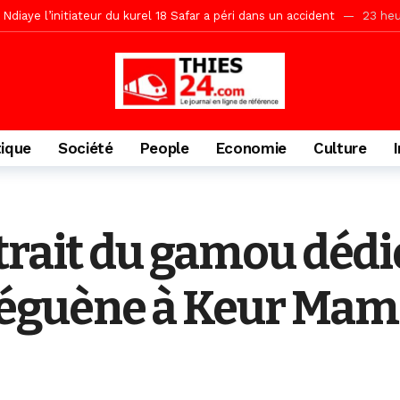
Ndiaye l’initiateur du kurel 18 Safar a péri dans un accident
23 heu
daam, sécurité, eau, au coeur des priorités
23 heures ago
ne, le Comité d’organisation dévoile ses priorités
24 heures ago
uène Nimzath Thiès, mesures annoncées pour une réussite
24 heu
Malick Sy reçoit ses premiers malades lundi 10 Août
2 jours ago
tique
Société
People
Economie
Culture
tive sénégalaise ne peut se réduire au seul libéralisme (Lamine Diouck
, l’appel du Khalif Général
2 jours ago
r Mame El Hadji décline ses priorités devant le Gouverneur
2 jou
trait du gamou dédi
porté 9.651 passagers, l’équivalent de 600 minibus
16 heures ago
guène à Keur Mame