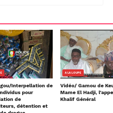
NE
A LA LOUPE
gou/Interpellation de
Vidéo/ Gamou de Ke
ndividus pour
Mame El Hadji, l’appe
iation de
Khalif Général
teurs, détention et
 de drogue