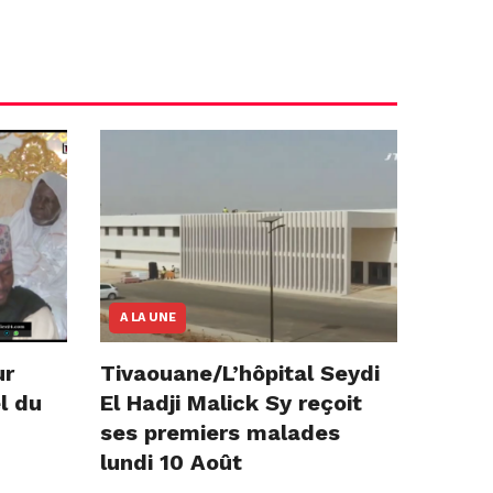
A LA UNE
ur
Tivaouane/L’hôpital Seydi
l du
El Hadji Malick Sy reçoit
ses premiers malades
lundi 10 Août