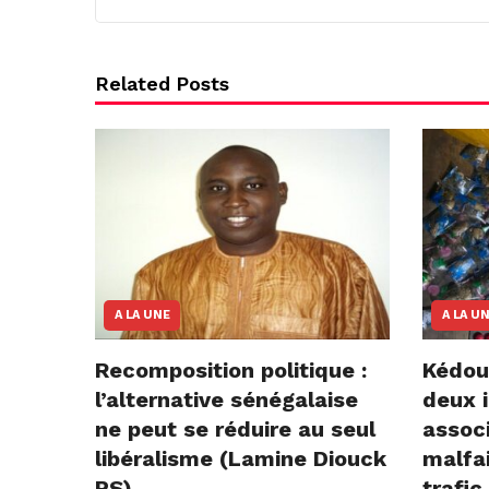
Related Posts
A LA UNE
A LA U
Recomposition politique :
Kédou
l’alternative sénégalaise
deux i
ne peut se réduire au seul
assoc
libéralisme (Lamine Diouck
malfai
PS)
trafic