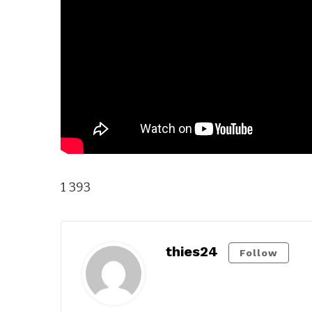
1 393
thies24
Follow