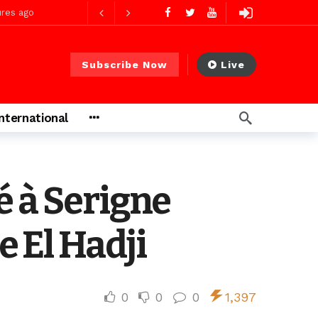
res ago
Subscribe Now
Live
res ago
International
 PS)
2 jours ago
rs ago
é à Serigne
 El Hadji
0
0
0
1,397