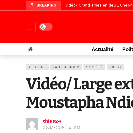
BREAKING
Vidéo/ Grand Thiès en deuil, Cheikh 
Vidéo/Gamou Bakhdad chez Boroom N
Vidéo/Magal Serigne Abdoulaye Yakhi
Dark mode
Vidéo/Chérif Nehma Aïdara Diamag
Tivaouane/L’hôpital Seydi El Hadji 
Actualité
Poli
Recomposition politique : l’alterna
Vidéo/ Gamou de Keur Mame El Hadji
A LA UNE
FAIT DU JOUR
SOCIÉTÉ
VIDEO
Vidéo/ Préparation Gamou 2026, Keu
Vidéo/ Large ex
Vidéo/ Magal 2026, le train a trans
Moustapha Ndié
thies24
02/13/2018 1:41 PM