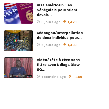
Visa américain : les
Sénégalais pourraient
devoir…
6 jours ago
1,423
Kédougou/Interpellation
de deux individus pour…
6 jours ago
1,483
Vidéo/Tête à tête sans
filtre avec Ndiaga Diaw
SG…
1 semaine ago
1,469