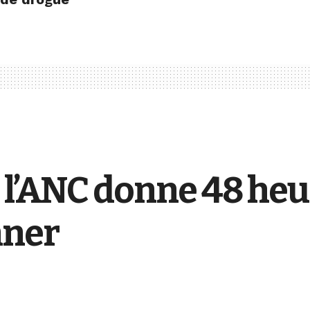
: l’ANC donne 48 he
nner