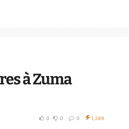
ures à Zuma
0
0
0
1,389