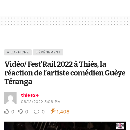
A L’AFFICHE
L'ÉVÉNEMENT
Vidéo/ Fest’Rail 2022 à Thiès, la
réaction de l’artiste comédien Guèye
Téranga
thies24
06/13/2022 5:06 PM
0
0
0
1,408