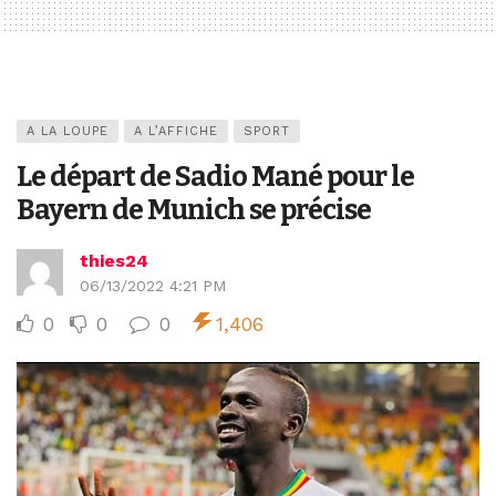
A LA LOUPE
A L’AFFICHE
SPORT
Le départ de Sadio Mané pour le
Bayern de Munich se précise
thies24
06/13/2022 4:21 PM
0
0
0
1,406