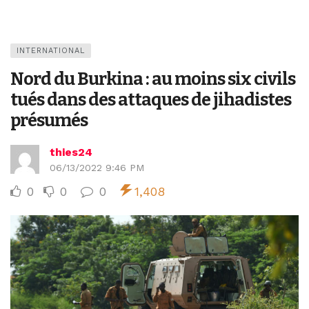
INTERNATIONAL
Nord du Burkina : au moins six civils
tués dans des attaques de jihadistes
présumés
thies24
06/13/2022 9:46 PM
0
0
0
1,408