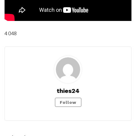
4 048
thies24
Follow