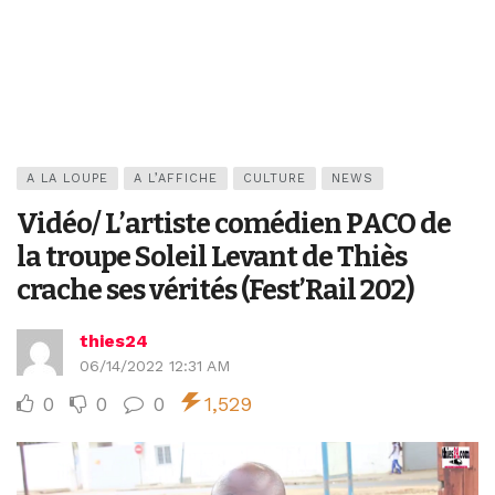
A LA LOUPE
A L’AFFICHE
CULTURE
NEWS
Vidéo/ L’artiste comédien PACO de
la troupe Soleil Levant de Thiès
crache ses vérités (Fest’Rail 202)
thies24
06/14/2022 12:31 AM
0
0
0
1,529