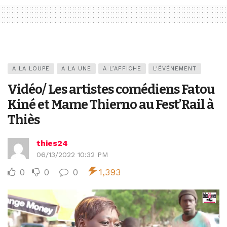
A LA LOUPE
A LA UNE
A L’AFFICHE
L'ÉVÉNEMENT
Vidéo/ Les artistes comédiens Fatou
Kiné et Mame Thierno au Fest’Rail à
Thiès
thies24
06/13/2022 10:32 PM
0
0
0
1,393