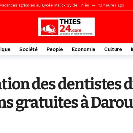
» (Par Moustapha SAMB Responsable de la formation doctorale au Cesti)
te des bénéficiaires de non-lieu et des prévenus renvoyés en procès
porté 9.651 passagers, l’équivalent de 600 minibus
1 jour ago
gare de Thiès, du dernier train en provenance de Touba
1 jour ago
Ndiaye l’initiateur du kurel 18 Safar a péri dans un accident
2 jour
tique
Société
People
Economie
Culture
daam, sécurité, eau, au coeur des priorités
2 jours ago
ne, le Comité d’organisation dévoile ses priorités
2 jours ago
uène Nimzath Thiès, mesures annoncées pour une réussite
2 jour
tion des dentistes 
écriminations des populations de Pambal
5 heures ago
ns gratuites à Dar