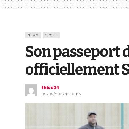
NEWS
SPORT
Son passeport d
officiellement 
thies24
09/05/2018 11:36 PM