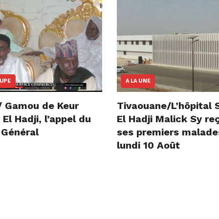
OUPE
A LA UNE
/ Gamou de Keur
Tivaouane/L’hôpital 
l Hadji, l’appel du
El Hadji Malick Sy re
 Général
ses premiers malade
lundi 10 Août