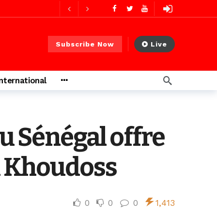
12 heures ago
13 heures ago
Subscribe Now
Live
s ago
International
s ago
du Sénégal offre
ou Khoudoss
0
0
0
1,413