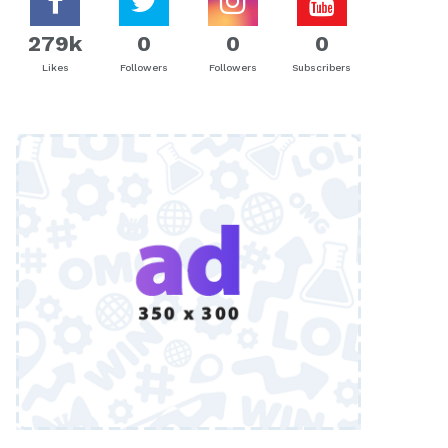
279k
0
0
0
Likes
Followers
Followers
Subscribers