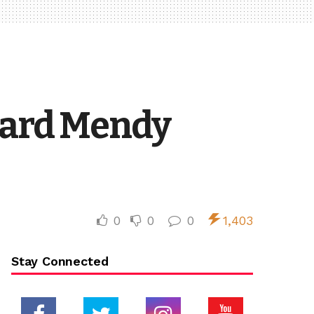
ouard Mendy
0
0
0
1,403
Stay Connected