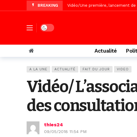
BREAKING
« Le Parti, la Patrie et la Nation 
Affaire Pape Cheikh Diallo : La lis
Vidéo/ Magal 2026, le train a trans
Dark mode
Vidéo/ L’arrivée spectaculaire à la 
Vidéo/ Grand Thiès en deuil, Cheikh 
Actualité
Poli
Vidéo/Gamou Bakhdad chez Boroom N
Vidéo/Magal Serigne Abdoulaye Yakhi
A LA UNE
ACTUALITÉ
FAIT DU JOUR
VIDEO
Vidéo/Chérif Nehma Aïdara Diamag
Vidéo/ L’associa
Autoroute Dakar-Saint Louis, les r
des consultatio
thies24
09/05/2018 11:54 PM