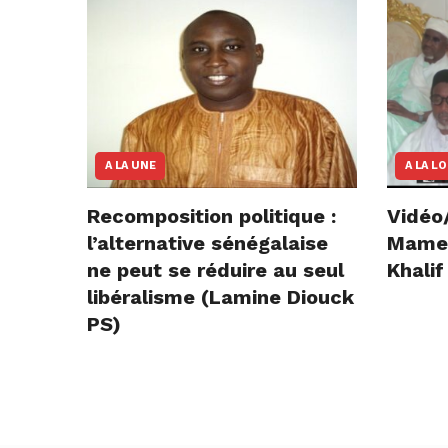
A LA UNE
A LA L
Recomposition politique :
Vidéo
l’alternative sénégalaise
Mame E
ne peut se réduire au seul
Khalif
libéralisme (Lamine Diouck
PS)