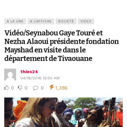
A LA UNE
A L’AFFICHE
SOCIÉTÉ
VIDEO
Vidéo/Seynabou Gaye Touré et
Nezha Alaoui présidente fondation
Mayshad en visite dans le
département de Tivaouane
thies24
04/18/2018 12:50 AM
0
0
0
1,386