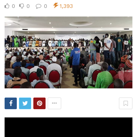
0
0
0
1,393