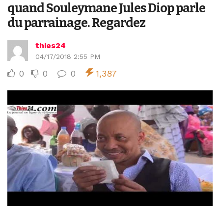
quand Souleymane Jules Diop parle
du parrainage. Regardez
thies24
04/17/2018 2:55 PM
0
0
0
1,387