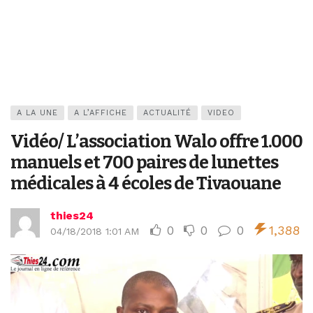
A LA UNE
A L’AFFICHE
ACTUALITÉ
VIDEO
Vidéo/ L’association Walo offre 1.000
manuels et 700 paires de lunettes
médicales à 4 écoles de Tivaouane
thies24
0
0
0
1,388
04/18/2018 1:01 AM