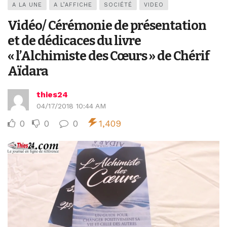
A LA UNE
A L’AFFICHE
SOCIÉTÉ
VIDEO
Vidéo/ Cérémonie de présentation
et de dédicaces du livre
« l’Alchimiste des Cœurs » de Chérif
Aïdara
thies24
04/17/2018 10:44 AM
0
0
0
1,409