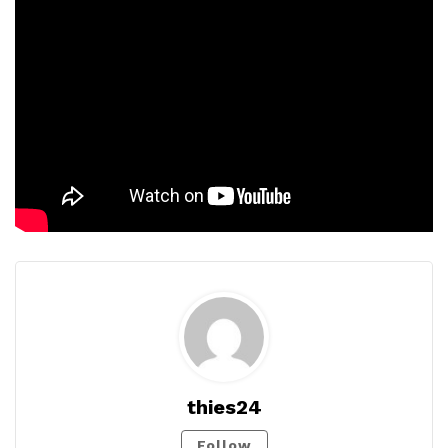
thies24
Follow