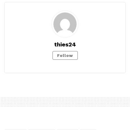
thies24
Follow