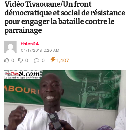
Vidéo Tivaouane/Un front
démocratique et social de résistance
pour engager la bataille contre le
parrainage
thies24
04/17/2018 2:20 AM
0
0
0
1,407