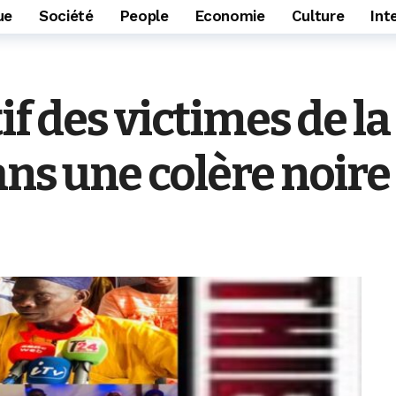
ue
Société
People
Economie
Culture
Int
if des victimes de 
ans une colère noire