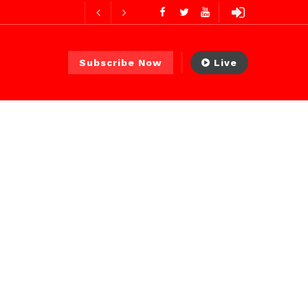
es ago
 PS)
23 heures ago
Subscribe Now
Live
r ago
urs ago
es ago