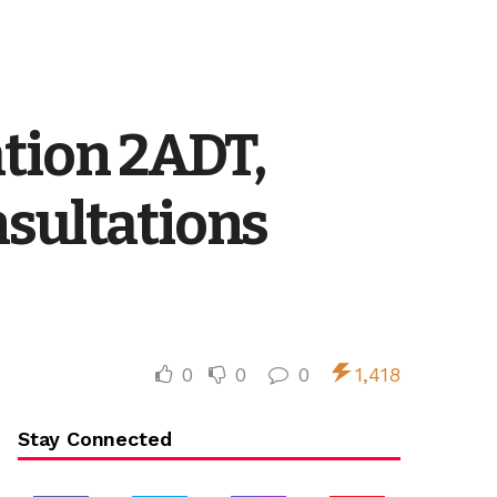
ation 2ADT,
nsultations
0
0
0
1,418
Stay Connected