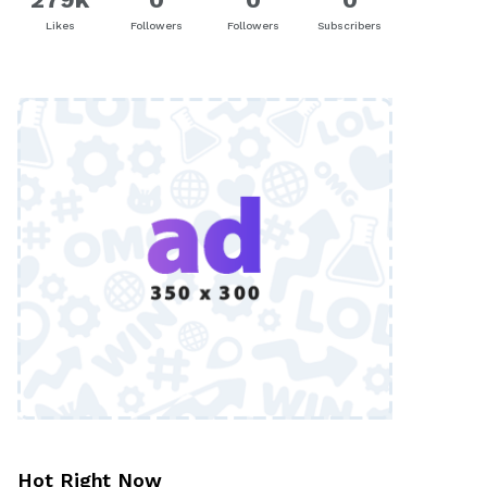
Likes
Followers
Followers
Subscribers
Hot Right Now