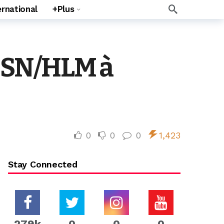
ernational
+Plus
la SN/HLM à
0
0
0
1,423
Stay Connected
279k
0
0
0