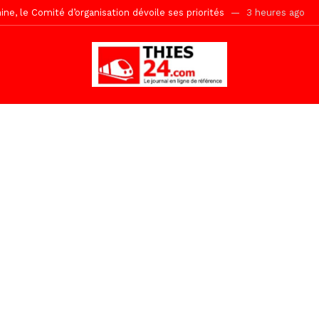
uène Nimzath Thiès, mesures annoncées pour une réussite
3 heur
Malick Sy reçoit ses premiers malades lundi 10 Août
19 heures ago
tive sénégalaise ne peut se réduire au seul libéralisme (Lamine Diouck
, l’appel du Khalif Général
1 jour ago
r Mame El Hadji décline ses priorités devant le Gouverneur
1 jou
 2026 avec Mouhamadou Boiro
2 jours ago
e, 100 adolescents outillés dans le Boot Camp JAVA de Mboro
2 jo
Ndiaye l’initiateur du kurel 18 Safar a péri dans un accident
3 heur