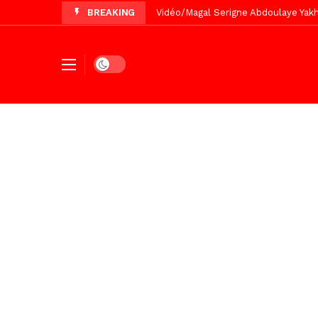
BREAKING
Vidéo/Chérif Nehma Aïdara Diamag
Tivaouane/L’hôpital Seydi El Hadji 
Recomposition politique : l’alterna
Dark mode
Vidéo/ Gamou de Keur Mame El Hadji
Vidéo/ Préparation Gamou 2026, Keu
Vidéo/ Revue de presse du 5 Août
Vidéo/ Contre la violence numériqu
Vidéo/ Grand Thiès en deuil, Cheikh 