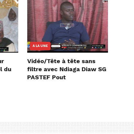
A LA UNE
ur
Vidéo/Tête à tête sans
l du
filtre avec Ndiaga Diaw SG
PASTEF Pout