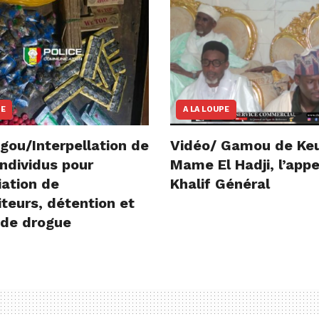
NE
A LA LOUPE
gou/Interpellation de
Vidéo/ Gamou de Ke
ndividus pour
Mame El Hadji, l’appe
iation de
Khalif Général
teurs, détention et
 de drogue