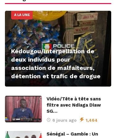
A LA UNE
Kédougou/Interpellation de
deux individus pour
association de malfaiteurs,
détention et trafic de drogue
Vidéo/Tête à tête sans
filtre avec Ndiaga Diaw
SG…
6 jours ago
1,464
Sénégal – Gambie : Un