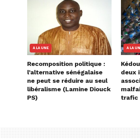
A LA UNE
A LA U
Recomposition politique :
Kédou
l’alternative sénégalaise
deux i
ne peut se réduire au seul
assoc
libéralisme (Lamine Diouck
malfai
PS)
trafic