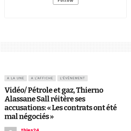
Follow
A LA UNE
A L’AFFICHE
L'ÉVÉNEMENT
Vidéo/ Pétrole et gaz, Thierno
Alassane Sall réitère ses
accusations: « Les contrats ont été
mal négociés »
thies24