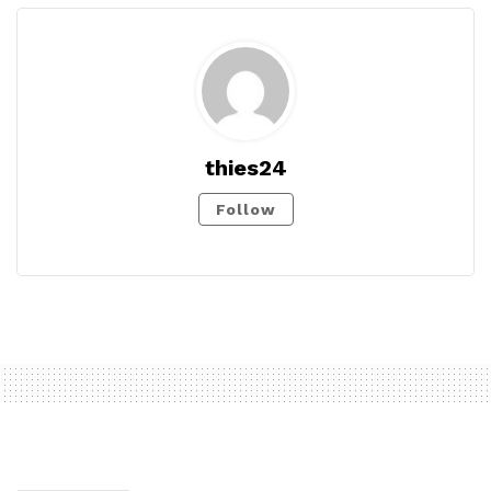
thies24
Follow