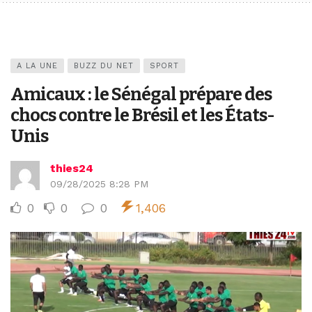
A LA UNE
BUZZ DU NET
SPORT
Amicaux : le Sénégal prépare des
chocs contre le Brésil et les États-
Unis
thies24
09/28/2025 8:28 PM
0
0
0
1,406