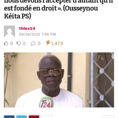
nous devons l’accepter d’autant qu’il
est fondé en droit ». (Ousseynou
Kéita PS)
thies24
09/29/2025 7:56 PM
0
0
0
1,479