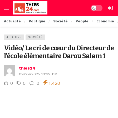
Dark mode
Actualité
Politique
Société
People
Economie
A LA UNE
SOCIÉTÉ
Vidéo/ Le cri de cœur du Directeur de
l’école élémentaire Darou Salam 1
thies24
09/29/2025 10:39 PM
0
0
0
1,420