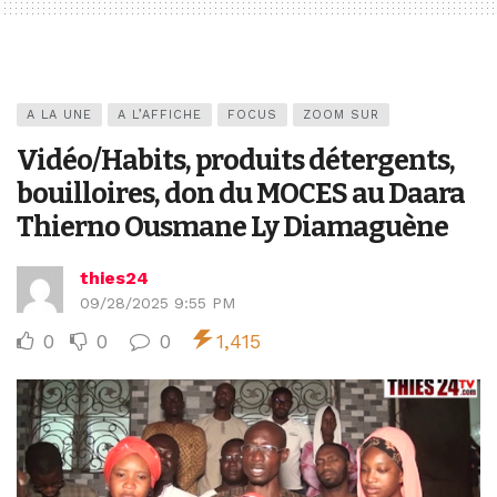
A LA UNE
A L’AFFICHE
FOCUS
ZOOM SUR
Vidéo/Habits, produits détergents,
bouilloires, don du MOCES au Daara
Thierno Ousmane Ly Diamaguène
thies24
09/28/2025 9:55 PM
0
0
0
1,415