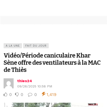
A LA UNE
FAIT DU JOUR
Vidéo/Période caniculaire Khar
Sène offre des ventilateurs à la MAC
de Thiès
thies24
09/28/2025 10:58 PM
0
0
0
1,419