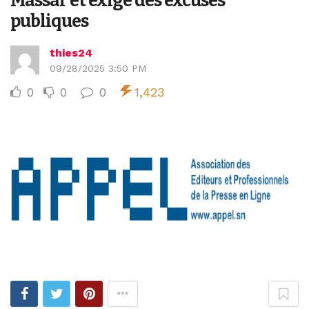
Massar et exige des excuses
publiques
thies24
09/28/2025 3:50 PM
0
0
0
1,423