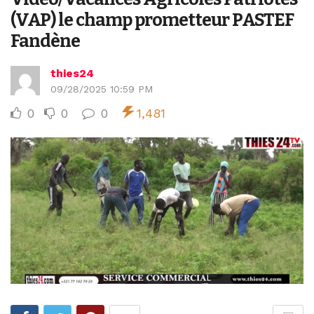
(VAP) le champ prometteur PASTEF
Fandène
thies24
09/28/2025 10:59 PM
0
0
0
1,481