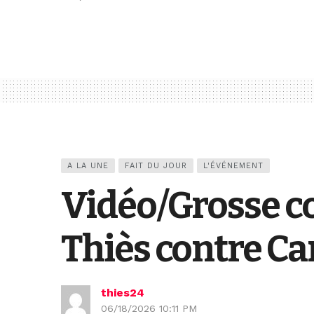
A LA UNE
FAIT DU JOUR
L'ÉVÉNEMENT
Vidéo/Grosse co
Thiès contre Ca
thies24
06/18/2026 10:11 PM