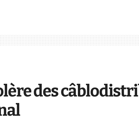
lère des câblodistr
nal