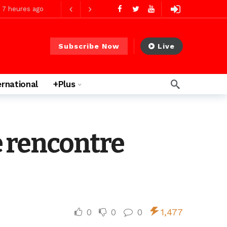
ago
Subscribe Now
Live
ernational
+Plus
ago
 rencontre
0
0
0
1,477