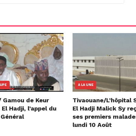
OUPE
A LA UNE
/ Gamou de Keur
Tivaouane/L’hôpital 
l Hadji, l’appel du
El Hadji Malick Sy re
 Général
ses premiers malade
lundi 10 Août