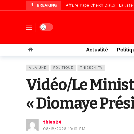
BREAKING
Vidéo/ Magal 2026, le train a trans
Vidéo/ L’arrivée spectaculaire à la 
Vidéo/ Grand Thiès en deuil, Cheikh 
Dark mode
Vidéo/Gamou Bakhdad chez Boroom N
Vidéo/Magal Serigne Abdoulaye Yakhi
Actualité
Politiq
Vidéo/Chérif Nehma Aïdara Diamag
Tivaouane/L’hôpital Seydi El Hadji 
A LA UNE
POLITIQUE
THIES24 TV
Vidéo/Une première, lancement de v
Vidéo/Le Minis
« Diomaye Prési
thies24
06/18/2026 10:19 PM