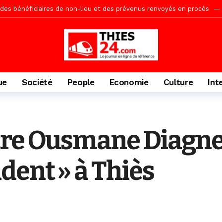
porté 9.651 passagers, l’équivalent de 600 minibus
23 heures ago
gare de Thiès, du dernier train en provenance de Touba
1 jour ago
Ndiaye l’initiateur du kurel 18 Safar a péri dans un accident
1 jour 
daam, sécurité, eau, au coeur des priorités
1 jour ago
ne, le Comité d’organisation dévoile ses priorités
1 jour ago
ue
Société
People
Economie
Culture
Int
uène Nimzath Thiès, mesures annoncées pour une réussite
1 jour 
Malick Sy reçoit ses premiers malades lundi 10 Août
2 jours ago
acances agricoles au Lycée Malick Sy de Thiès
6 heures ago
tre Ousmane Diagne
dent » à Thiès