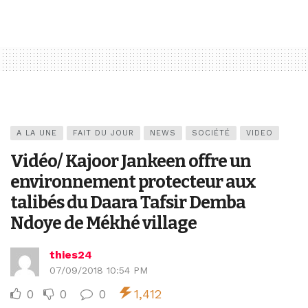
A LA UNE
FAIT DU JOUR
NEWS
SOCIÉTÉ
VIDEO
Vidéo/ Kajoor Jankeen offre un
environnement protecteur aux
talibés du Daara Tafsir Demba
Ndoye de Mékhé village
thies24
07/09/2018 10:54 PM
0
0
0
1,412