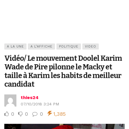
A LA UNE
A L’AFFICHE
POLITIQUE
VIDEO
Vidéo/ Le mouvement Doolel Karim
Wade de Pire pilonne le Macky et
taille à Karim les habits de meilleur
candidat
thies24
07/10/2018 3:24 PM
0
0
0
1,385