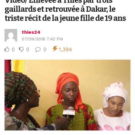
Vidéo/ Enlevée à Thiès par trois
gaillards et retrouvée à Dakar, le
triste récit de la jeune fille de 19 ans
thies24
07/09/2018 7:42 PM
0
0
0
1,394