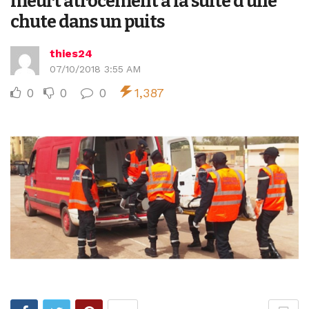
meurt atrocement à la suite d’une
chute dans un puits
thies24
07/10/2018 3:55 AM
0
0
0
1,387