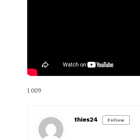
1 009
thies24
Follow