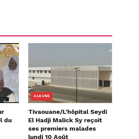
A LA UNE
ur
Tivaouane/L’hôpital Seydi
l du
El Hadji Malick Sy reçoit
ses premiers malades
lundi 10 Août