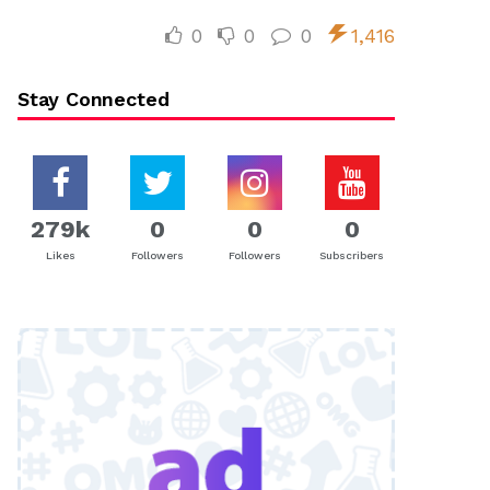
0
0
0
1,416
Stay Connected
279k
0
0
0
Likes
Followers
Followers
Subscribers