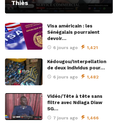
Thiès
Visa américain : les
Sénégalais pourraient
devoir…
6 jours ago
1,421
Kédougou/Interpellation
de deux individus pour…
6 jours ago
1,482
Vidéo/Tête à tête sans
filtre avec Ndiaga Diaw
SG…
7 jours ago
1,466