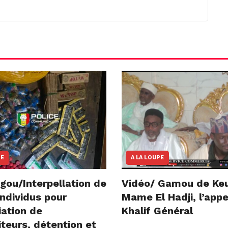
NE
A LA LOUPE
gou/Interpellation de
Vidéo/ Gamou de Ke
ndividus pour
Mame El Hadji, l’appe
iation de
Khalif Général
teurs, détention et