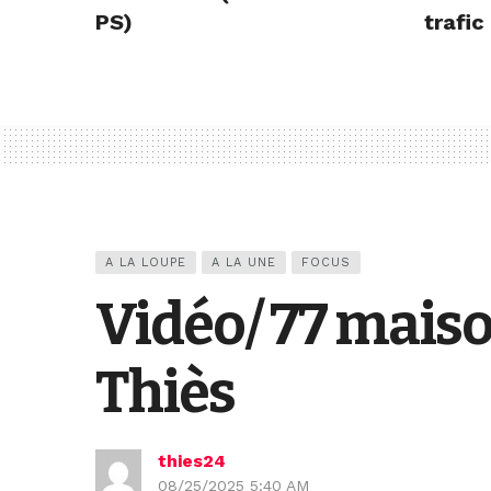
PS)
trafic
A LA LOUPE
A LA UNE
FOCUS
Vidéo/ 77 maiso
Thiès
thies24
08/25/2025 5:40 AM