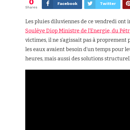
0
Facebook
Twitter
Shares
Les pluies diluviennes de ce vendredi ont 
Soulèye Diop Ministre de l’Energie, du Pét
victimes, il ne s’agissait pas à proprement 
les eaux avaient besoin d’un temps pour le
heures, mais aussi des solutions structurel