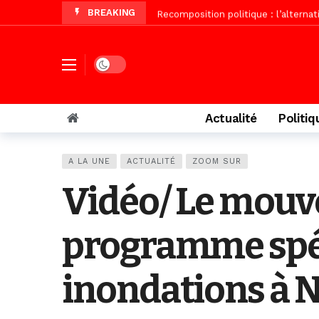
BREAKING
Recomposition politique : l’alterna
Vidéo/ Gamou de Keur Mame El Hadji
Vidéo/ Préparation Gamou 2026, Keu
Dark mode
Vidéo/ Magal 2026, le train a trans
Actualité
Politiq
A LA UNE
ACTUALITÉ
ZOOM SUR
Vidéo/ Le mou
programme spéc
inondations à 