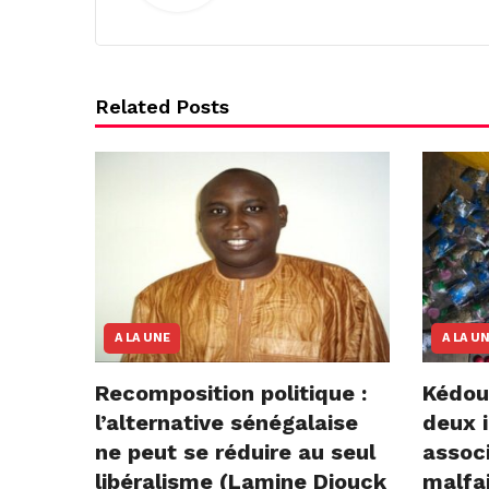
Related Posts
A LA UNE
A LA U
Recomposition politique :
Kédou
l’alternative sénégalaise
deux i
ne peut se réduire au seul
assoc
libéralisme (Lamine Diouck
malfai