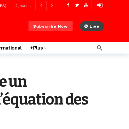
 PS)
2 jours ago
rs ago
Subscribe Now
Live
ernational
+Plus
e un
’équation des