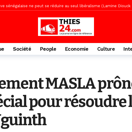
tive sénégalaise ne peut se réduire au seul libéralisme (Lamine Diouck
, l’appel du Khalif Général
2 jours ago
r Mame El Hadji décline ses priorités devant le Gouverneur
2 jou
porté 9.651 passagers, l’équivalent de 600 minibus
10 heures ago
ue
Société
People
Economie
Culture
Int
vement MASLA prôn
ial pour résoudre l
Nguinth