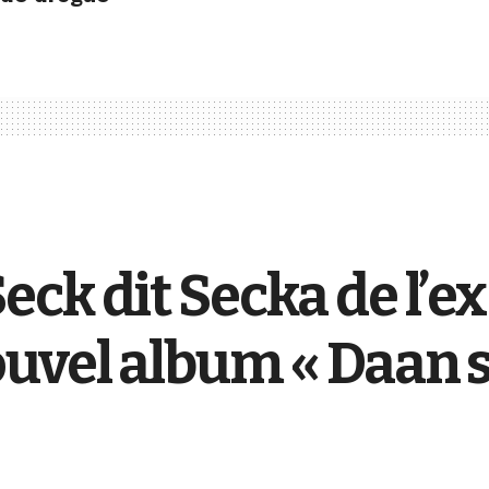
ck dit Secka de l’e
uvel album « Daan s