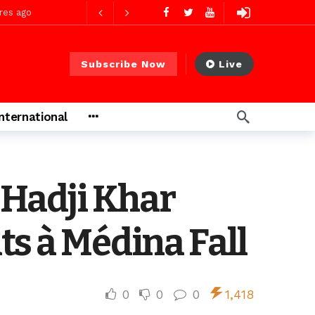
res ago
Subscribe Now
Live
 PS)
2 jours ago
International
rs ago
Hadji Khar
ts à Médina Fall
0
0
0
1,418