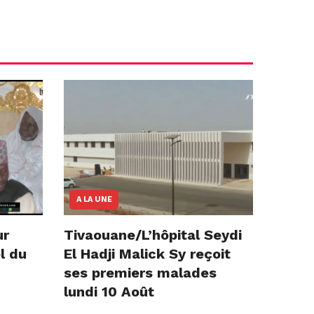
A LA UNE
ur
Tivaouane/L’hôpital Seydi
l du
El Hadji Malick Sy reçoit
ses premiers malades
lundi 10 Août