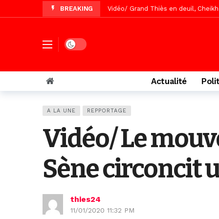
BREAKING
Vidéo/Gamou Bakhdad chez Boroom N
Vidéo/Magal Serigne Abdoulaye Yakhi
Vidéo/Chérif Nehma Aïdara Diamag
Dark mode
Tivaouane/L’hôpital Seydi El Hadji 
Recomposition politique : l’alterna
Actualité
Poli
Vidéo/ Gamou de Keur Mame El Hadji
Vidéo/ Préparation Gamou 2026, Keu
A LA UNE
REPPORTAGE
Vidéo/ Magal 2026, le train a trans
Vidéo/ Le mouv
Sène circoncit 
thies24
11/01/2020 11:32 PM