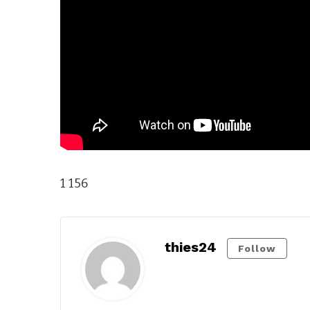
1 156
thies24
Follow