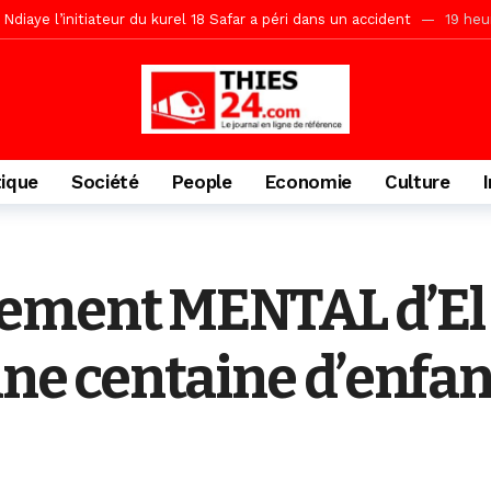
daam, sécurité, eau, au coeur des priorités
19 heures ago
ne, le Comité d’organisation dévoile ses priorités
19 heures ago
uène Nimzath Thiès, mesures annoncées pour une réussite
19 heu
Malick Sy reçoit ses premiers malades lundi 10 Août
1 jour ago
tive sénégalaise ne peut se réduire au seul libéralisme (Lamine Diouck
tique
Société
People
Economie
Culture
, l’appel du Khalif Général
2 jours ago
r Mame El Hadji décline ses priorités devant le Gouverneur
2 jou
porté 9.651 passagers, l’équivalent de 600 minibus
11 heures ago
ement MENTAL d’El 
une centaine d’enfan