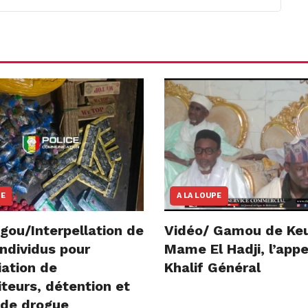
NE
A LA LOUPE
gou/Interpellation de
Vidéo/ Gamou de Ke
ndividus pour
Mame El Hadji, l’appe
iation de
Khalif Général
teurs, détention et
 de drogue