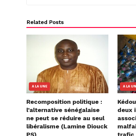
Related Posts
A LA UNE
A LA U
Recomposition politique :
Kédou
l’alternative sénégalaise
deux i
ne peut se réduire au seul
assoc
libéralisme (Lamine Diouck
malfai
PS)
trafic