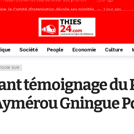
ne, le Comité d’organisation dévoile ses priorités
1 jour ago
uène Nimzath Thiès, mesures annoncées pour une réussite
1 jour 
Malick Sy reçoit ses premiers malades lundi 10 Août
2 jours ago
acances agricoles au Lycée Malick Sy de Thiès
6 heures ago
tique
Société
People
Economie
Culture
ZOOM SUR
nant témoignage du 
 Aymérou Gningue P