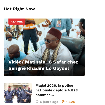
Hot Right Now
A LA UNE
Vidéo/ Matinale 18 Safar chez
Serigne Khadim Lô Gaydel
Magal 2026, la police
nationale déploie 4.823
hommes…
6 jours ago
1,425