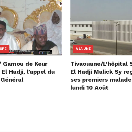
OUPE
A LA UNE
/ Gamou de Keur
Tivaouane/L’hôpital 
l Hadji, l’appel du
El Hadji Malick Sy re
 Général
ses premiers malade
lundi 10 Août