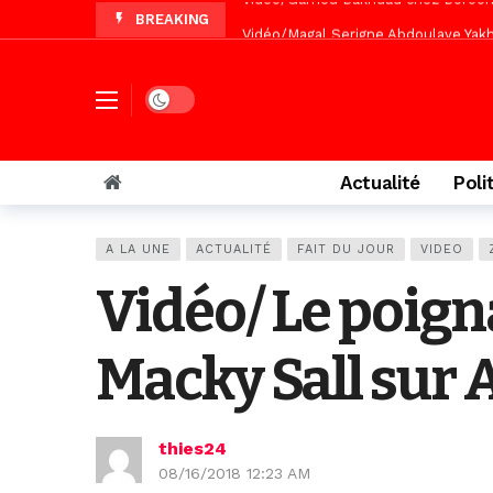
BREAKING
Vidéo/Magal Serigne Abdoulaye Yakhi
Vidéo/Chérif Nehma Aïdara Diamag
Tivaouane/L’hôpital Seydi El Hadji 
Dark mode
Vidéo/Une première, lancement de v
Actualité
Poli
A LA UNE
ACTUALITÉ
FAIT DU JOUR
VIDEO
Vidéo/ Le poig
Macky Sall sur
thies24
08/16/2018 12:23 AM