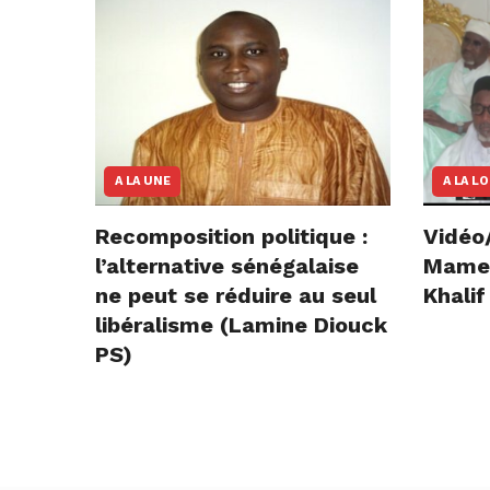
A LA UNE
A LA L
Recomposition politique :
Vidéo
l’alternative sénégalaise
Mame E
ne peut se réduire au seul
Khalif
libéralisme (Lamine Diouck
PS)