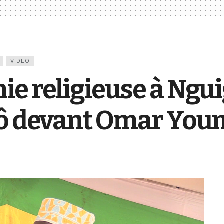
VIDEO
e religieuse à Nguig
Lô devant Omar You