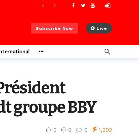
ago
Subscribe Now
Live
International
Président
dt groupe BBY
0
0
0
1,392