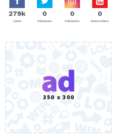
279k
0
0
0
Likes
Followers
Followers
Subscribers