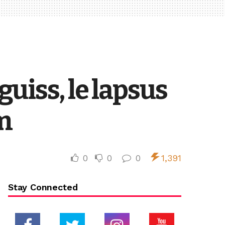
uiss, le lapsus
m
0
0
0
1,391
Stay Connected