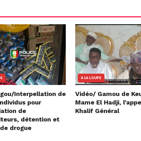
NE
A LA LOUPE
gou/Interpellation de
Vidéo/ Gamou de Ke
ndividus pour
Mame El Hadji, l’appe
iation de
Khalif Général
teurs, détention et
 de drogue