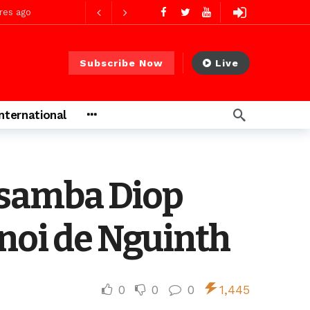
res ago
Subscribe Now
Live
 PS)
2 jours ago
International
rs ago
ssamba Diop
rnoi de Nguinth
0
0
0
1,445