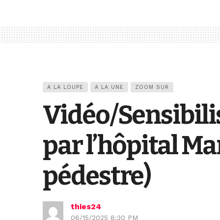
A LA LOUPE
A LA UNE
ZOOM SUR
Vidéo/Sensibili
par l’hôpital 
pédestre)
thies24
06/15/2025 8:30 PM