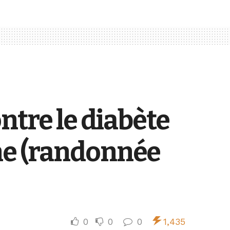
ntre le diabète
ne (randonnée
0
0
0
1,435