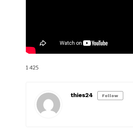
1 425
thies24
Follow