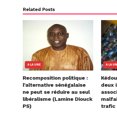
Related Posts
A LA UNE
A LA U
Recomposition politique :
Kédou
l’alternative sénégalaise
deux i
ne peut se réduire au seul
assoc
libéralisme (Lamine Diouck
malfai
PS)
trafic