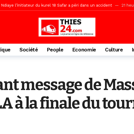
daam, sécurité, eau, au coeur des priorités
21 heures ago
ne, le Comité d’organisation dévoile ses priorités
21 heures ago
uène Nimzath Thiès, mesures annoncées pour une réussite
21 heu
Malick Sy reçoit ses premiers malades lundi 10 Août
2 jours ago
tive sénégalaise ne peut se réduire au seul libéralisme (Lamine Diouck
tique
Société
People
Economie
Culture
, l’appel du Khalif Général
2 jours ago
r Mame El Hadji décline ses priorités devant le Gouverneur
2 jou
porté 9.651 passagers, l’équivalent de 600 minibus
13 heures ago
sant message de Ma
 à la finale du tou