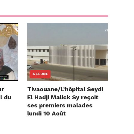
A LA UNE
ur
Tivaouane/L’hôpital Seydi
l du
El Hadji Malick Sy reçoit
ses premiers malades
lundi 10 Août