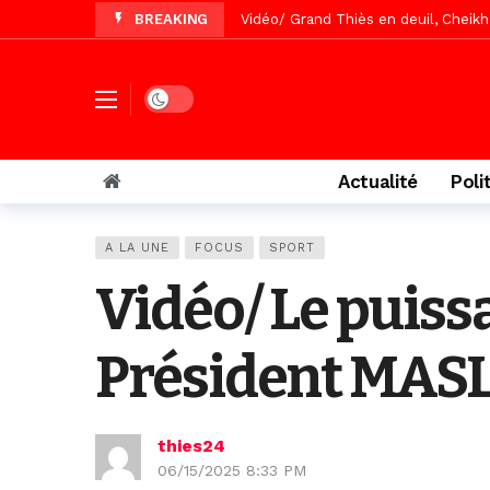
BREAKING
Vidéo/Gamou Bakhdad chez Boroom N
Vidéo/Magal Serigne Abdoulaye Yakhi
Vidéo/Chérif Nehma Aïdara Diamag
Dark mode
Tivaouane/L’hôpital Seydi El Hadji 
Recomposition politique : l’alterna
Actualité
Poli
Vidéo/ Gamou de Keur Mame El Hadji
Vidéo/ Préparation Gamou 2026, Keu
A LA UNE
FOCUS
SPORT
Vidéo/ Magal 2026, le train a trans
Vidéo/ Le puis
Président MASLA
thies24
06/15/2025 8:33 PM