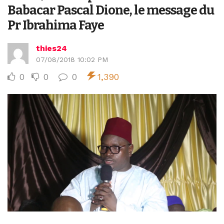
Babacar Pascal Dione, le message du
Pr Ibrahima Faye
thies24
07/08/2018 10:02 PM
0
0
0
1,390