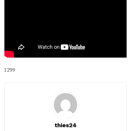
1 299
thies24