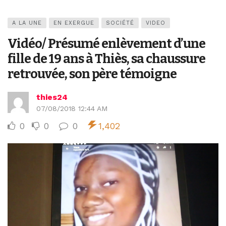
A LA UNE
EN EXERGUE
SOCIÉTÉ
VIDEO
Vidéo/ Présumé enlèvement d’une
fille de 19 ans à Thiès, sa chaussure
retrouvée, son père témoigne
thies24
07/08/2018 12:44 AM
0
0
0
1,402