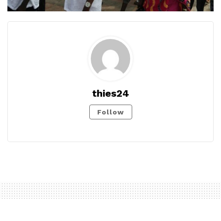
thies24
Follow