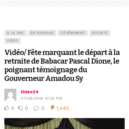
A LA UNE
EN EXERGUE
L'ÉVÉNEMENT
SOCIÉTÉ
VIDEO
Vidéo/ Fête marquant le départ à la
retraite de Babacar Pascal Dione, le
poignant témoignage du
Gouverneur Amadou Sy
thies24
07/08/2018 10:24 PM
0
0
0
1,445