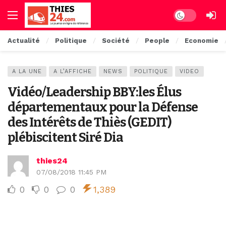
Dark mode
Actualité
Politique
Société
People
Economie
A LA UNE
A L’AFFICHE
NEWS
POLITIQUE
VIDEO
Vidéo/Leadership BBY:les Élus
départementaux pour la Défense
des Intérêts de Thiès (GEDIT)
plébiscitent Siré Dia
thies24
07/08/2018 11:45 PM
0
0
0
1,389