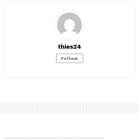
thies24
Follow