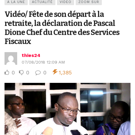
A LA UNE
ACTUALITÉ
VIDEO
ZOOM SUR
Vidéo/ Fête de son départ à la
retraite, la déclaration de Pascal
Dione Chef du Centre des Services
Fiscaux
thies24
07/08/2018 12:09 AM
0
0
0
1,385