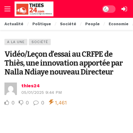
Dark mode
Actualité
Politique
Société
People
Economie
A LA UNE
SOCIÉTÉ
Vidéo/Leçon d’essai au CRFPE de
Thiès, une innovation apportée par
Nalla Ndiaye nouveau Directeur
thies24
05/01/2025 9:44 PM
0
0
0
1,461