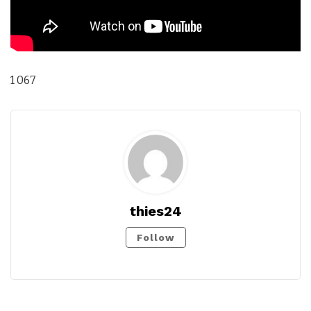
1 067
thies24
Follow