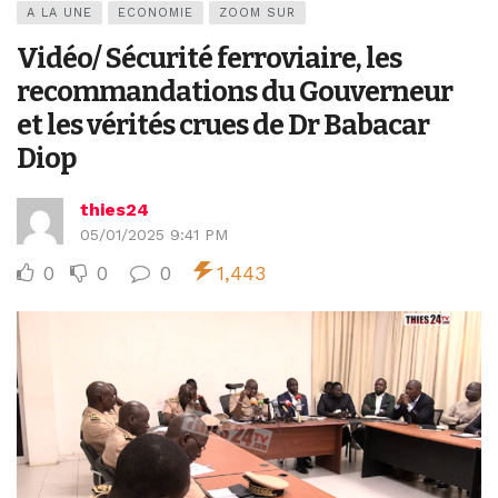
A LA UNE
ECONOMIE
ZOOM SUR
Vidéo/ Sécurité ferroviaire, les
recommandations du Gouverneur
et les vérités crues de Dr Babacar
Diop
thies24
05/01/2025 9:41 PM
0
0
0
1,443