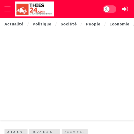
Dark mode
Actualité
Politique
Société
People
Economie
A LA UNE
BUZZ DU NET
ZOOM SUR