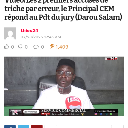
Vidéo/Les 2 premiers accusés de
triche par erreur, le Principal CEM
répond au Pdt du jury (Darou Salam)
thies24
07/23/2025 12:45 AM
0
0
0
1,409