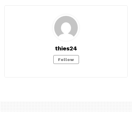
thies24
Follow