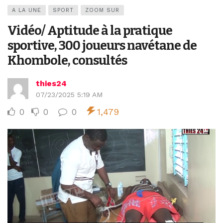
A LA UNE
SPORT
ZOOM SUR
Vidéo/ Aptitude à la pratique
sportive, 300 joueurs navétane de
Khombole, consultés
thies24
07/23/2025 5:19 AM
0
0
0
1,479