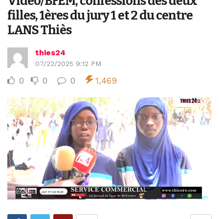
Vidéo/BFEM, confessions des deux
filles, 1ères du jury 1 et 2 du centre
LANS Thiès
thies24
07/22/2025 9:12 PM
0
0
0
1,469