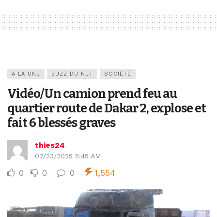
A LA UNE
BUZZ DU NET
SOCIÉTÉ
Vidéo/Un camion prend feu au
quartier route de Dakar 2, explose et
fait 6 blessés graves
thies24
07/23/2025 5:45 AM
0
0
0
1,554