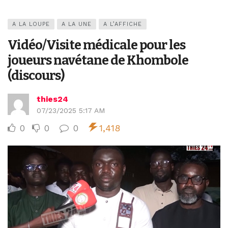
A LA LOUPE
A LA UNE
A L’AFFICHE
Vidéo/Visite médicale pour les
joueurs navétane de Khombole
(discours)
thies24
07/23/2025 5:17 AM
0
0
0
1,418