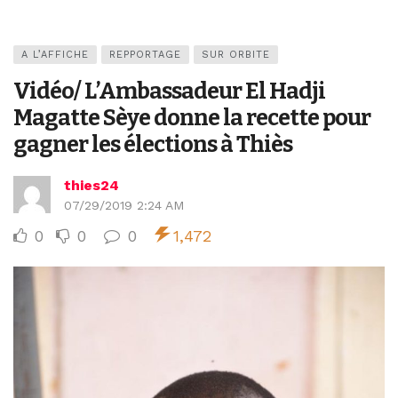
A L’AFFICHE
REPPORTAGE
SUR ORBITE
Vidéo/ L’Ambassadeur El Hadji
Magatte Sèye donne la recette pour
gagner les élections à Thiès
thies24
07/29/2019 2:24 AM
0
0
0
1,472