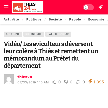
Dark mode
Actualité
Politique
Société
People
Economie
A LA UNE
ECONOMIE
FAIT DU JOUR
Vidéo/ Les aviculteurs déversent
leur colère à Thiès et remettent un
mémorandum au Préfet du
département
thies24
0
0
0
1,395
07/30/2019 1:10 AM