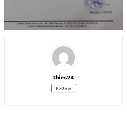
thies24
Follow