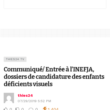
THIES24 TV
Communiqué/ Entrée à l’INEFJA,
dossiers de candidature des enfants
déficients visuels
thies24
07/29/2019 5:52 PM
0
0
0
1,404