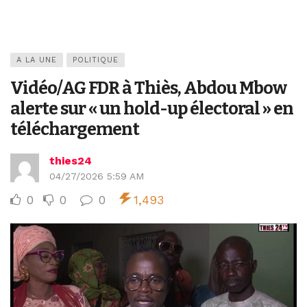
A LA UNE
POLITIQUE
Vidéo/AG FDR à Thiès, Abdou Mbow
alerte sur « un hold-up électoral » en
téléchargement
thies24
04/27/2026 5:59 AM
0
0
0
1,493