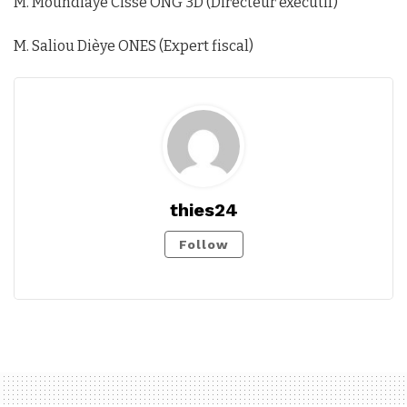
M. Moundiaye Cissé ONG 3D (Directeur exécutif)
M. Saliou Dièye ONES (Expert fiscal)
thies24
Follow