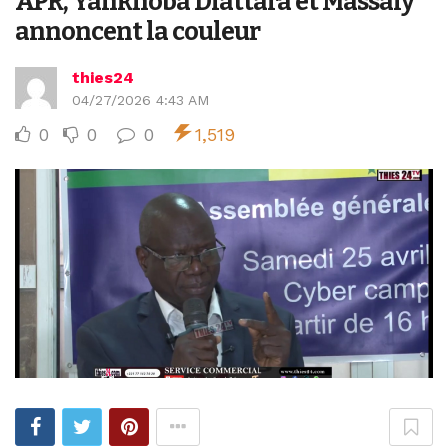
APR, Yankhoba Diattara et Massaly
annoncent la couleur
thies24
04/27/2026 4:43 AM
0
0
0
1,519