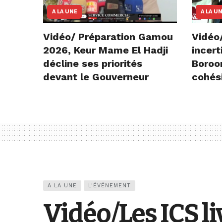
A LA UNE
A LA U
Vidéo/ Préparation Gamou
Vidéo
2026, Keur Mame El Hadji
incert
décline ses priorités
Boroo
devant le Gouverneur
cohés
A LA UNE
L'ÉVÉNEMENT
Vidéo/Les ICS l