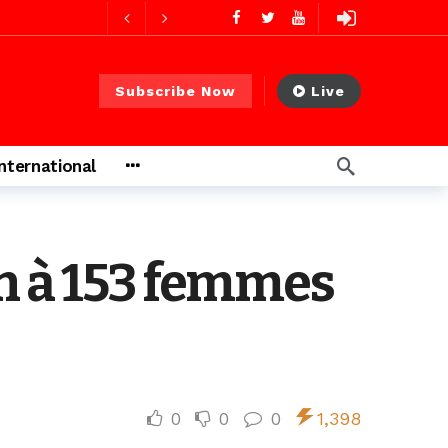
2 jours ago
2 jours ago
Subscribe Now
Live
International
s ago
 heures ago
on à 153 femmes
0
0
0
1,398