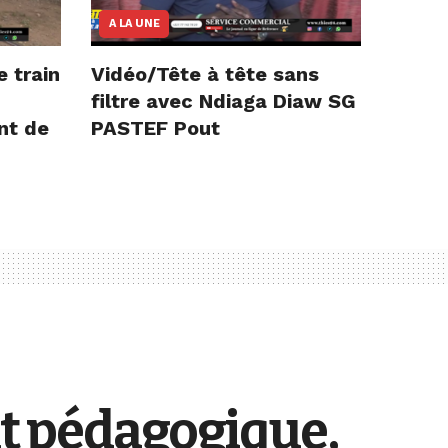
A LA UNE
e train
Vidéo/Tête à tête sans
filtre avec Ndiaga Diaw SG
nt de
PASTEF Pout
ut pédagogique,