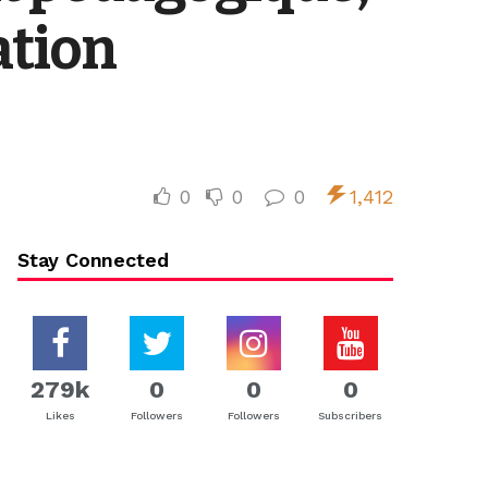
ation
0
0
0
1,412
Stay Connected
279k
0
0
0
Likes
Followers
Followers
Subscribers