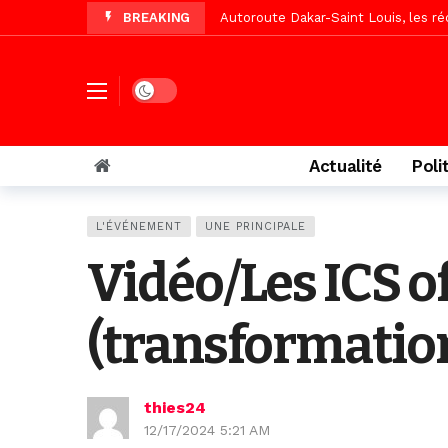
BREAKING
Vidéo/Une première, lancement de v
« Le Parti, la Patrie et la Nation 
Affaire Pape Cheikh Diallo : La lis
Dark mode
Vidéo/ Magal 2026, le train a trans
Vidéo/ L’arrivée spectaculaire à la 
Actualité
Poli
Vidéo/ Grand Thiès en deuil, Cheikh 
Vidéo/Gamou Bakhdad chez Boroom N
L'ÉVÉNEMENT
UNE PRINCIPALE
Adhésion du Mouvement citoyen « Z
Vidéo/Les ICS o
(transformation
thies24
12/17/2024 5:21 AM