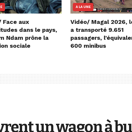
NE
A LA UNE
/ Face aux
Vidéo/ Magal 2026, l
itudes dans le pays,
a transporté 9.651
m Ndam prône la
passagers, l’équivale
ion sociale
600 minibus
ivrent un wagon à b