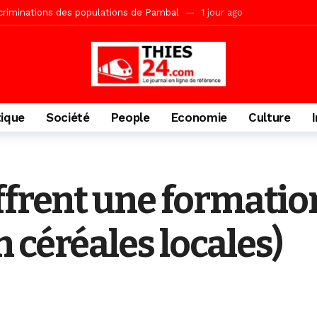
acances agricoles au Lycée Malick Sy de Thiès
2 jours ago
» (Par Moustapha SAMB Responsable de la formation doctorale au Cesti)
te des bénéficiaires de non-lieu et des prévenus renvoyés en procès
porté 9.651 passagers, l’équivalent de 600 minibus
2 jours ago
gare de Thiès, du dernier train en provenance de Touba
2 jours ago
tique
Société
People
Economie
Culture
Ndiaye l’initiateur du kurel 18 Safar a péri dans un accident
3 jour
daam, sécurité, eau, au coeur des priorités
3 jours ago
IGUINCHOR REK » au parti KIIRAY – Les Patriotes Républicains
12
ffrent une formati
 céréales locales)