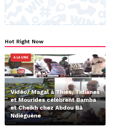
Hot Right Now
A LA UNE
Vidéo/ Magal à Thiès, Tidianes
et Mourides célèbrent Bamba
et Cheikh chez Abdou Bâ
Ndiéguène