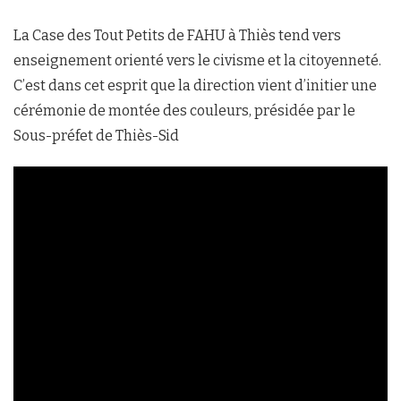
La Case des Tout Petits de FAHU à Thiès tend vers
enseignement orienté vers le civisme et la citoyenneté.
C’est dans cet esprit que la direction vient d’initier une
cérémonie de montée des couleurs, présidée par le
Sous-préfet de Thiès-Sid