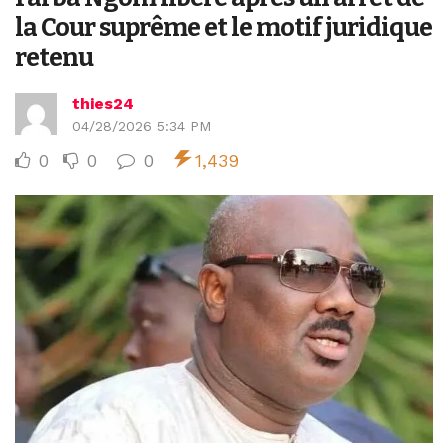
la Cour suprême et le motif juridique
retenu
thies24
04/28/2026 5:34 PM
0
0
0
1,439