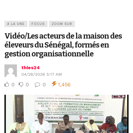
A LA UNE
FOCUS
ZOOM SUR
Vidéo/Les acteurs de la maison des
éleveurs du Sénégal, formés en
gestion organisationnelle
thies24
04/28/2026 5:17 AM
0
0
0
1,456