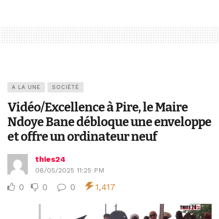
A LA UNE
SOCIÉTÉ
Vidéo/Excellence à Pire, le Maire
Ndoye Bane débloque une enveloppe
et offre un ordinateur neuf
thies24
08/05/2025 11:25 PM
0
0
0
1,417