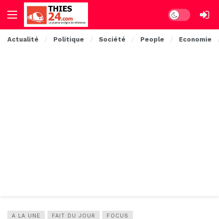
Dark mode
Actualité
Politique
Société
People
Economie
A LA UNE
FAIT DU JOUR
FOCUS