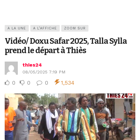
A LA UNE
A L’AFFICHE
ZOOM SUR
Vidéo/ Doxu Safar 2025, Talla Sylla
prend le départ à Thiès
thies24
08/05/2025 7:19 PM
0
0
0
1,534