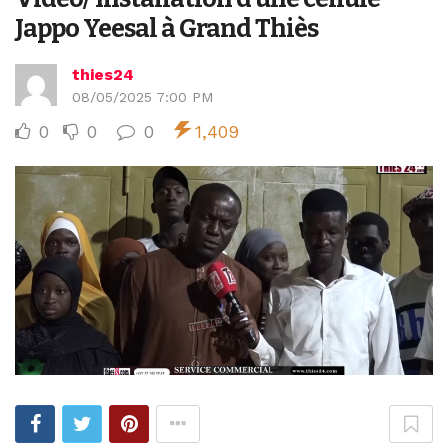
Jappo Yeesal à Grand Thiès
thies24
08/05/2025 7:00 PM
0
0
0
1,409